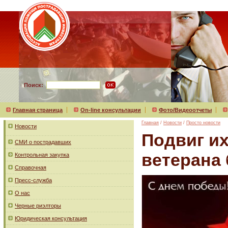
Поиск:
Главная страница
On-line консультации
Фото/Видеоотчеты
Главная
/
Новости
/
Просто новости
Новости
Подвиг их
СМИ о пострадавших
ветерана
Контрольная закупка
Справочная
Пресс-служба
О нас
Черные риэлторы
Юридическая консультация