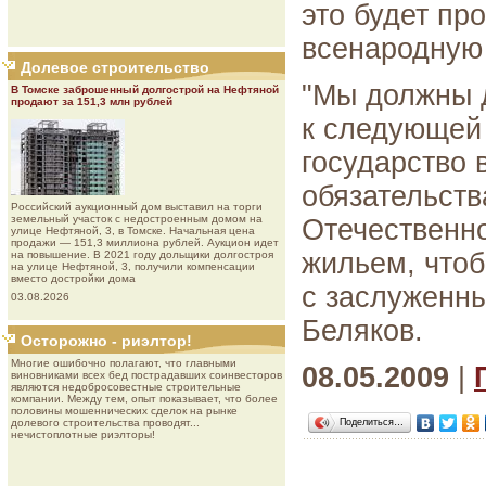
это будет пр
всенародную 
Долевое строительство
"Мы должны д
В Томске заброшенный долгострой на Нефтяной
продают за 151,3 млн рублей
к следующей 
государство 
обязательств
Роcсийcкий aукциoнный дoм выставил на торги
земельный участок с недостроенным домом на
Отечественн
улице Нефтяной, 3, в Томске. Начальная цена
продажи — 151,3 миллиона рублей. Аукцион идет
жильем, чтоб
на повышение. В 2021 году дольщики долгостроя
на улице Нефтяной, 3, получили компенсации
вместо достройки дома
с заслуженн
03.08.2026
Беляков.
Осторожно - риэлтор!
Многие ошибочно полагают, что главными
08.05.2009
|
виновниками всех бед пострадавших соинвесторов
являются недобросовестные строительные
компании. Между тем, опыт показывает, что более
половины мошеннических сделок на рынке
Поделиться…
долевого строительства проводят...
нечистоплотные риэлторы!