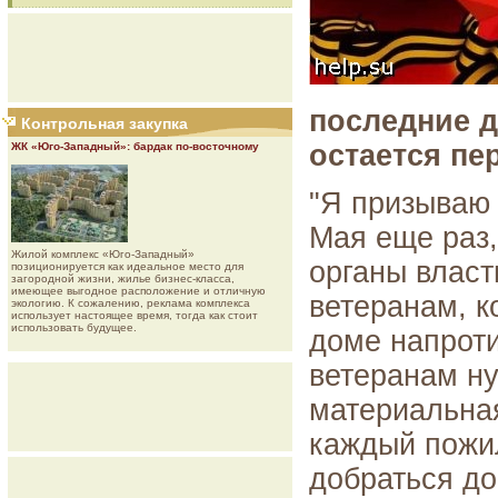
последние д
Контрольная закупка
остается пе
ЖК «Юго-Западный»: бардак по-восточному
"Я призываю 
Мая еще раз,
Жилой комплекс «Юго-Западный»
органы власт
позиционируется как идеальное место для
загородной жизни, жилье бизнес-класса,
имеющее выгодное расположение и отличную
ветеранам, к
экологию. К сожалению, реклама комплекса
использует настоящее время, тогда как стоит
использовать будущее.
доме напроти
ветеранам ну
материальная
каждый пожи
добраться до