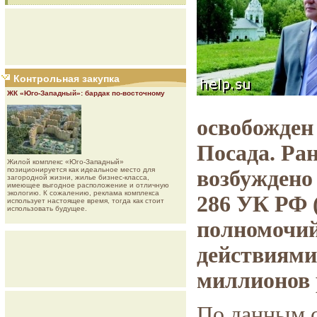
Контрольная закупка
ЖК «Юго-Западный»: бардак по-восточному
освобожден
Посада. Ра
Жилой комплекс «Юго-Западный»
позиционируется как идеальное место для
возбуждено 
загородной жизни, жилье бизнес-класса,
имеющее выгодное расположение и отличную
экологию. К сожалению, реклама комплекса
286 УК РФ
использует настоящее время, тогда как стоит
использовать будущее.
полномочий
действиями 
миллионов 
По данным с