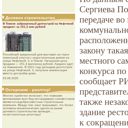
Сергиева По
передаче во
Долевое строительство
В Томске заброшенный долгострой на Нефтяной
коммунальн
продают за 151,3 млн рублей
расположенн
закону така
Роcсийcкий aукциoнный дoм выставил на торги
местного са
земельный участок с недостроенным домом на
улице Нефтяной, 3, в Томске. Начальная цена
продажи — 151,3 миллиона рублей. Аукцион идет
на повышение. В 2021 году дольщики долгостроя
конкурса по
на улице Нефтяной, 3, получили компенсации
вместо достройки дома
сообщает Р
03.08.2026
представите
Осторожно - риэлтор!
Многие ошибочно полагают, что главными
также незак
виновниками всех бед пострадавших соинвесторов
являются недобросовестные строительные
компании. Между тем, опыт показывает, что более
половины мошеннических сделок на рынке
здание рест
долевого строительства проводят...
нечистоплотные риэлторы!
к сокращени