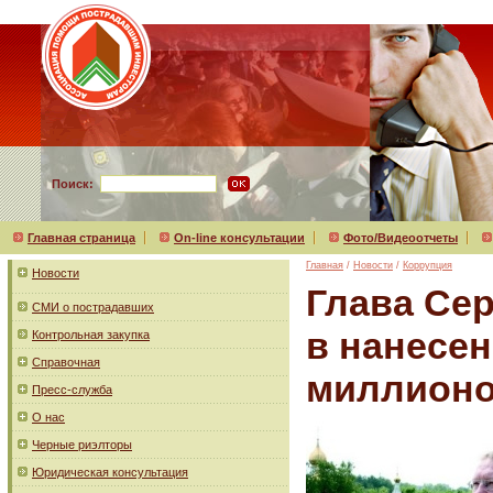
Поиск:
Главная страница
On-line консультации
Фото/Видеоотчеты
Главная
/
Новости
/
Коррупция
Новости
Глава Се
СМИ о пострадавших
в нанесен
Контрольная закупка
Справочная
миллионо
Пресс-служба
О нас
Черные риэлторы
Юридическая консультация