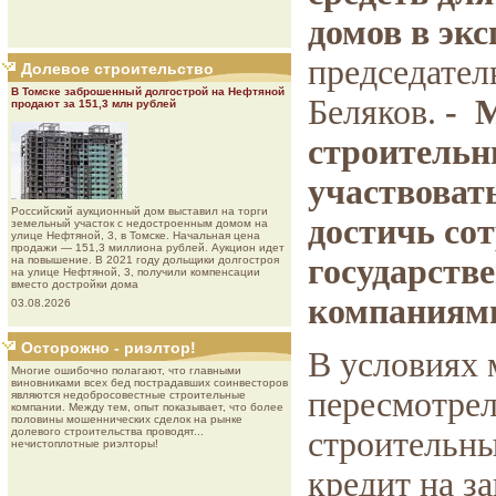
домов в эк
председате
Долевое строительство
В Томске заброшенный долгострой на Нефтяной
Беляков.
- 
продают за 151,3 млн рублей
строительн
участвовать
Роcсийcкий aукциoнный дoм выставил на торги
достичь со
земельный участок с недостроенным домом на
улице Нефтяной, 3, в Томске. Начальная цена
продажи — 151,3 миллиона рублей. Аукцион идет
государств
на повышение. В 2021 году дольщики долгостроя
на улице Нефтяной, 3, получили компенсации
вместо достройки дома
компаниями
03.08.2026
Осторожно - риэлтор!
В условиях 
Многие ошибочно полагают, что главными
виновниками всех бед пострадавших соинвесторов
пересмотрел
являются недобросовестные строительные
компании. Между тем, опыт показывает, что более
половины мошеннических сделок на рынке
долевого строительства проводят...
строительны
нечистоплотные риэлторы!
кредит на з