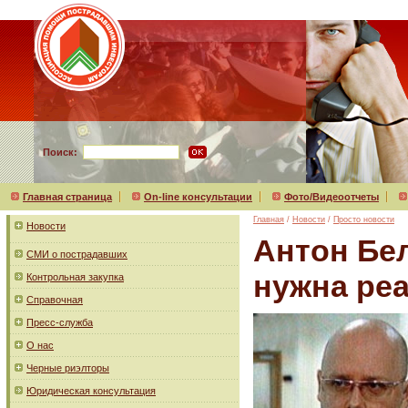
Поиск:
Главная страница
On-line консультации
Фото/Видеоотчеты
Главная
/
Новости
/
Просто новости
Новости
Антон Бе
СМИ о пострадавших
нужна ре
Контрольная закупка
Справочная
Пресс-служба
О нас
Черные риэлторы
Юридическая консультация