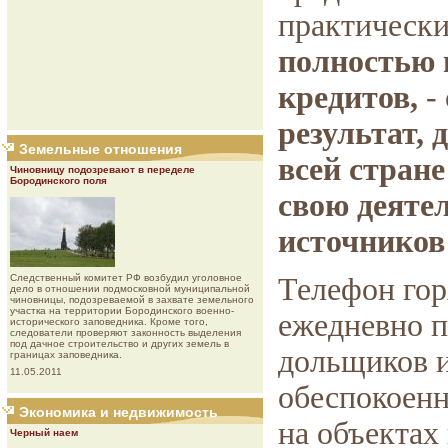
практическ
полностью 
кредитов,
-
результат,
Земельные отношения
всей стран
Чиновницу подозревают в переделе
Бородинского поля
свою деятел
источников
Следственный комитет РФ возбудил уголовное
Телефон го
дело в отношении подмосковной муниципальной
чиновницы, подозреваемой в захвате земельного
участка на территории Бородинского военно-
ежедневно п
исторического заповедника. Кроме того,
следователи проверяют законность выделения
под дачное строительство и других земель в
дольщиков и
границах заповедника.
11.05.2011
обеспокоенн
Экономика и недвижимость
на объектах 
Черный наем