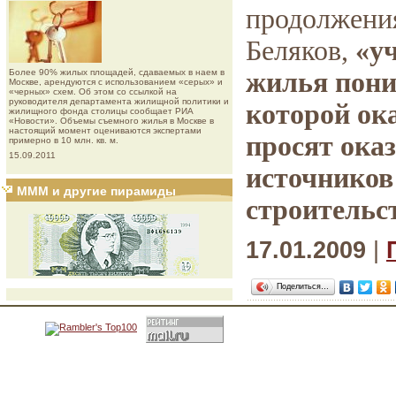
продолжения
Беляков,
«у
Более 90% жилых площадей, сдаваемых в наем в
жилья пони
Москве, арендуются с использованием «серых» и
«черных» схем. Об этом со ссылкой на
руководителя департамента жилищной политики и
которой ок
жилищного фонда столицы сообщает РИА
«Новости». Объемы съемного жилья в Москве в
настоящий момент оцениваются экспертами
просят оказ
примерно в 10 млн. кв. м.
15.09.2011
источников
МММ и другие пирамиды
строительс
17.01.2009
|
Поделиться…