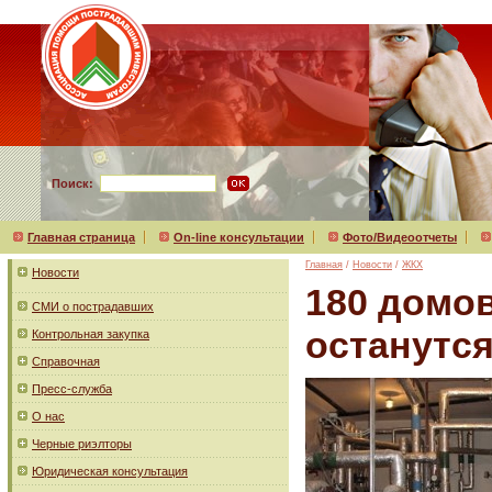
Поиск:
Главная страница
On-line консультации
Фото/Видеоотчеты
Главная
/
Новости
/
ЖКХ
Новости
180 домов
СМИ о пострадавших
останутс
Контрольная закупка
Справочная
Пресс-служба
О нас
Черные риэлторы
Юридическая консультация