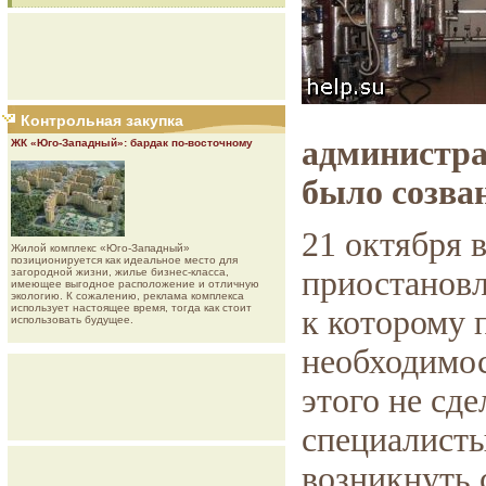
Контрольная закупка
администра
ЖК «Юго-Западный»: бардак по-восточному
было созва
21 октября 
Жилой комплекс «Юго-Западный»
позиционируется как идеальное место для
приостановл
загородной жизни, жилье бизнес-класса,
имеющее выгодное расположение и отличную
экологию. К сожалению, реклама комплекса
использует настоящее время, тогда как стоит
к которому 
использовать будущее.
необходимос
этого не сде
специалисты
возникнуть 