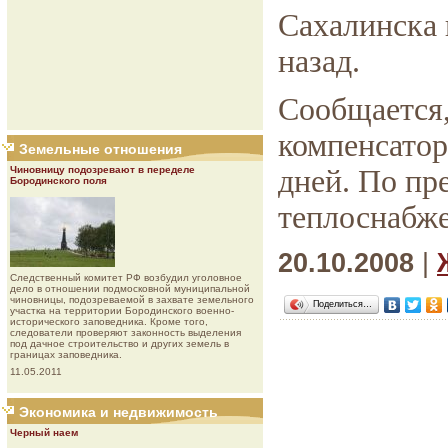
Сахалинска 
назад.
Сообщается,
компенсатор
Земельные отношения
Чиновницу подозревают в переделе
дней. По пр
Бородинского поля
теплоснабже
20.10.2008
|
Следственный комитет РФ возбудил уголовное
дело в отношении подмосковной муниципальной
чиновницы, подозреваемой в захвате земельного
Поделиться…
участка на территории Бородинского военно-
исторического заповедника. Кроме того,
следователи проверяют законность выделения
под дачное строительство и других земель в
границах заповедника.
11.05.2011
Экономика и недвижимость
Черный наем