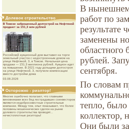
В нынешнем
работ по за
Долевое строительство
В Томске заброшенный долгострой на Нефтяной
результате 
продают за 151,3 млн рублей
заменены но
областного 
Роcсийcкий aукциoнный дoм выставил на торги
рублей. Зап
земельный участок с недостроенным домом на
улице Нефтяной, 3, в Томске. Начальная цена
продажи — 151,3 миллиона рублей. Аукцион идет
сентября.
на повышение. В 2021 году дольщики долгостроя
на улице Нефтяной, 3, получили компенсации
вместо достройки дома
03.08.2026
По словам п
Осторожно - риэлтор!
коммунально
Многие ошибочно полагают, что главными
виновниками всех бед пострадавших соинвесторов
тепло, было
являются недобросовестные строительные
компании. Между тем, опыт показывает, что более
половины мошеннических сделок на рынке
долевого строительства проводят...
коллектор, 
нечистоплотные риэлторы!
Они были з