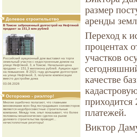
размер пост
аренды земл
Долевое строительство
В Томске заброшенный долгострой на Нефтяной
продают за 151,3 млн рублей
Переход к и
процентах о
участков ос
Роcсийcкий aукциoнный дoм выставил на торги
земельный участок с недостроенным домом на
улице Нефтяной, 3, в Томске. Начальная цена
сегодняшний
продажи — 151,3 миллиона рублей. Аукцион идет
на повышение. В 2021 году дольщики долгостроя
на улице Нефтяной, 3, получили компенсации
качестве ба
вместо достройки дома
03.08.2026
кадастровую
Осторожно - риэлтор!
приходится 
Многие ошибочно полагают, что главными
виновниками всех бед пострадавших соинвесторов
являются недобросовестные строительные
платежей.
компании. Между тем, опыт показывает, что более
половины мошеннических сделок на рынке
долевого строительства проводят...
нечистоплотные риэлторы!
Виктор Даму