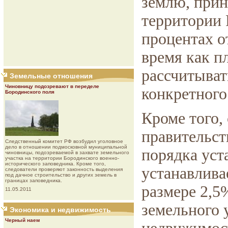
землю, при
территории 
процентах о
время как п
рассчитыват
Земельные отношения
Чиновницу подозревают в переделе
конкретного
Бородинского поля
Кроме того,
правительст
Следственный комитет РФ возбудил уголовное
дело в отношении подмосковной муниципальной
порядка уст
чиновницы, подозреваемой в захвате земельного
участка на территории Бородинского военно-
исторического заповедника. Кроме того,
устанавлива
следователи проверяют законность выделения
под дачное строительство и других земель в
границах заповедника.
размере 2,5
11.05.2011
земельного 
Экономика и недвижимость
Черный наем