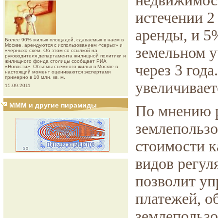
недвижимост
истечении 2
аренды, и 5
Более 90% жилых площадей, сдаваемых в наем в
Москве, арендуются с использованием «серых» и
земельном у
«черных» схем. Об этом со ссылкой на
руководителя департамента жилищной политики и
жилищного фонда столицы сообщает РИА
через 3 года
«Новости». Объемы съемного жилья в Москве в
настоящий момент оцениваются экспертами
примерно в 10 млн. кв. м.
увеличиваетс
15.09.2011
МММ и другие пирамиды
По мнению р
землепользо
стоимости к
видов регул
позволит уп
платежей, о
землепользо