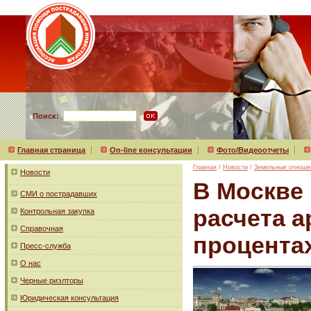
Поиск:
Главная страница
On-line консультации
Фото/Видеоотчеты
Главная
/
Новости
/
Земельные отноше
Новости
В Москве
СМИ о пострадавших
расчета 
Контрольная закупка
Справочная
процентах
Пресс-служба
О нас
Черные риэлторы
Юридическая консультация