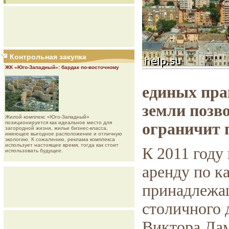
Контрольная закупка
ЖК «Юго-Западный»: бардак по-восточному
единых пра
земли позв
Жилой комплекс «Юго-Западный»
позиционируется как идеальное место для
ограничит 
загородной жизни, жилье бизнес-класса,
имеющее выгодное расположение и отличную
экологию. К сожалению, реклама комплекса
использует настоящее время, тогда как стоит
К 2011 году
использовать будущее.
аренду по к
принадлежащ
столичного 
Виктора Дам