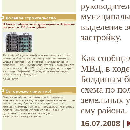
руководител
муниципальн
Долевое строительство
выделение з
В Томске заброшенный долгострой на Нефтяной
продают за 151,3 млн рублей
застройку.
Как сообщи
Роcсийcкий aукциoнный дoм выставил на торги
земельный участок с недостроенным домом на
улице Нефтяной, 3, в Томске. Начальная цена
продажи — 151,3 миллиона рублей. Аукцион идет
МВД, в ходе
на повышение. В 2021 году дольщики долгостроя
на улице Нефтяной, 3, получили компенсации
вместо достройки дома
Болдиным б
03.08.2026
схема по по
Осторожно - риэлтор!
земельных у
Многие ошибочно полагают, что главными
виновниками всех бед пострадавших соинвесторов
являются недобросовестные строительные
компании. Между тем, опыт показывает, что более
ему района.
половины мошеннических сделок на рынке
долевого строительства проводят...
нечистоплотные риэлторы!
16.07.2008
|