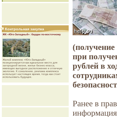
Контрольная закупка
ЖК «Юго-Западный»: бардак по-восточному
(получение
при получен
Жилой комплекс «Юго-Западный»
позиционируется как идеальное место для
рублей в хо
загородной жизни, жилье бизнес-класса,
имеющее выгодное расположение и отличную
экологию. К сожалению, реклама комплекса
сотрудника
использует настоящее время, тогда как стоит
использовать будущее.
безопаснос
Ранее в пра
информация 