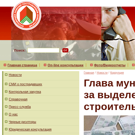
Поиск:
Главная страница
On-line консультации
Фото/Видеоотчеты
Главная
/
Новости
/
Коррупция
Новости
Глава му
СМИ о пострадавших
за выдел
Контрольная закупка
Справочная
строител
Пресс-служба
О нас
Черные риэлторы
Юридическая консультация