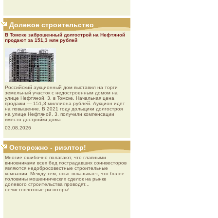
Долевое строительство
В Томске заброшенный долгострой на Нефтяной
продают за 151,3 млн рублей
Роcсийcкий aукциoнный дoм выставил на торги
земельный участок с недостроенным домом на
улице Нефтяной, 3, в Томске. Начальная цена
продажи — 151,3 миллиона рублей. Аукцион идет
на повышение. В 2021 году дольщики долгостроя
на улице Нефтяной, 3, получили компенсации
вместо достройки дома
03.08.2026
Осторожно - риэлтор!
Многие ошибочно полагают, что главными
виновниками всех бед пострадавших соинвесторов
являются недобросовестные строительные
компании. Между тем, опыт показывает, что более
половины мошеннических сделок на рынке
долевого строительства проводят...
нечистоплотные риэлторы!