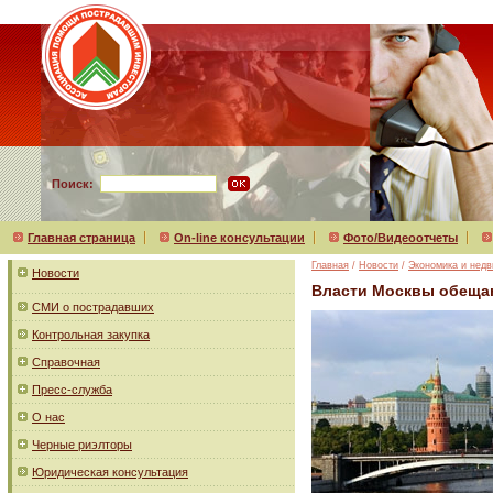
Поиск:
Главная страница
On-line консультации
Фото/Видеоотчеты
Главная
/
Новости
/
Экономика и нед
Новости
Власти Москвы обещаю
СМИ о пострадавших
Контрольная закупка
Справочная
Пресс-служба
О нас
Черные риэлторы
Юридическая консультация