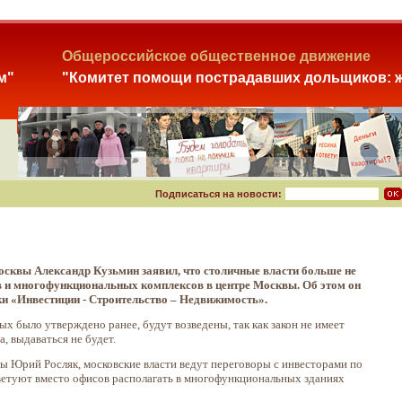
Общероссийское общественное движение
м"
"Комитет помощи пострадавших дольщиков: ж
Подписаться на новости:
сквы Александр Кузьмин заявил, что столичные власти больше не
в и многофункциональных комплексов в центре Москвы. Об этом он
и «Инвестиции - Строительство – Недвижимость».
 было утверждено ранее, будут возведены, так как закон не имеет
, выдаваться не будет.
ы Юрий Росляк, московские власти ведут переговоры с инвесторами по
оветуют вместо офисов располагать в многофункциональных зданиях