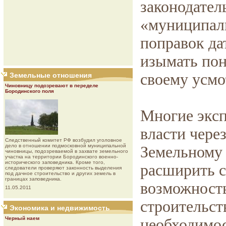
законодател
«муниципал
поправок да
изымать пон
своему усм
Земельные отношения
Чиновницу подозревают в переделе
Бородинского поля
Многие эксп
власти чере
Следственный комитет РФ возбудил уголовное
дело в отношении подмосковной муниципальной
Земельному 
чиновницы, подозреваемой в захвате земельного
участка на территории Бородинского военно-
исторического заповедника. Кроме того,
расширить с
следователи проверяют законность выделения
под дачное строительство и других земель в
границах заповедника.
возможность
11.05.2011
строительст
Экономика и недвижимость
Черный наем
необходимос