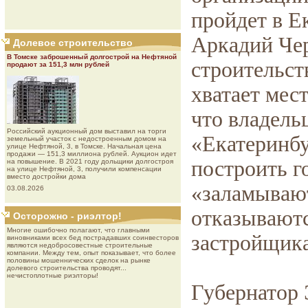
пройдет в Е
Аркадий Чер
Долевое строительство
В Томске заброшенный долгострой на Нефтяной
строительст
продают за 151,3 млн рублей
хватает мес
что владель
Роcсийcкий aукциoнный дoм выставил на торги
«Екатеринбу
земельный участок с недостроенным домом на
улице Нефтяной, 3, в Томске. Начальная цена
продажи — 151,3 миллиона рублей. Аукцион идет
построить г
на повышение. В 2021 году дольщики долгостроя
на улице Нефтяной, 3, получили компенсации
вместо достройки дома
«заламывают
03.08.2026
отказываютс
Осторожно - риэлтор!
Многие ошибочно полагают, что главными
застройщика
виновниками всех бед пострадавших соинвесторов
являются недобросовестные строительные
компании. Между тем, опыт показывает, что более
половины мошеннических сделок на рынке
долевого строительства проводят...
нечистоплотные риэлторы!
Губернатор 