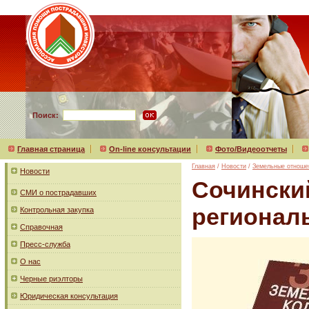
Поиск:
Главная страница
On-line консультации
Фото/Видеоотчеты
Главная
/
Новости
/
Земельные отноше
Новости
Сочинский
СМИ о пострадавших
регионал
Контрольная закупка
Справочная
Пресс-служба
О нас
Черные риэлторы
Юридическая консультация