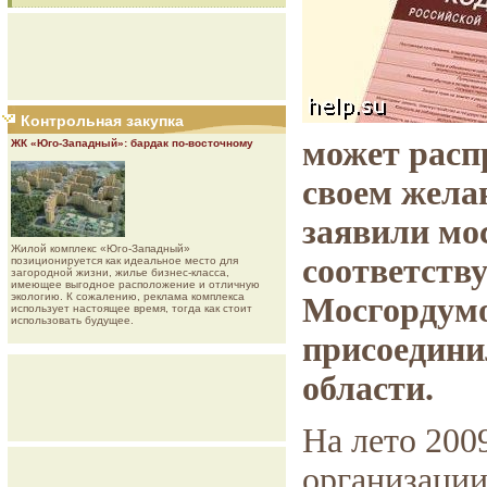
Контрольная закупка
может расп
ЖК «Юго-Западный»: бардак по-восточному
своем желан
заявили мос
Жилой комплекс «Юго-Западный»
соответств
позиционируется как идеальное место для
загородной жизни, жилье бизнес-класса,
имеющее выгодное расположение и отличную
экологию. К сожалению, реклама комплекса
Мосгордумо
использует настоящее время, тогда как стоит
использовать будущее.
присоедини
области.
На лето 200
организации