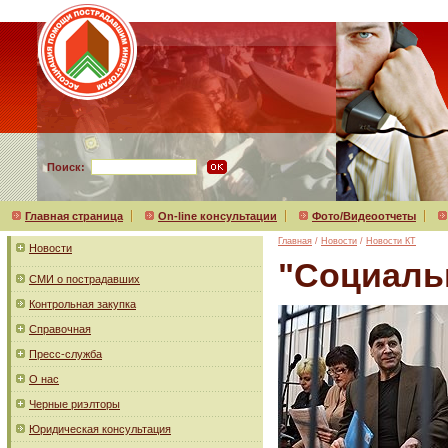
Поиск:
Главная страница
On-line консультации
Фото/Видеоотчеты
Главная
/
Новости
/
Новости КТ
Новости
"Социаль
СМИ о пострадавших
Контрольная закупка
Справочная
Пресс-служба
О нас
Черные риэлторы
Юридическая консультация