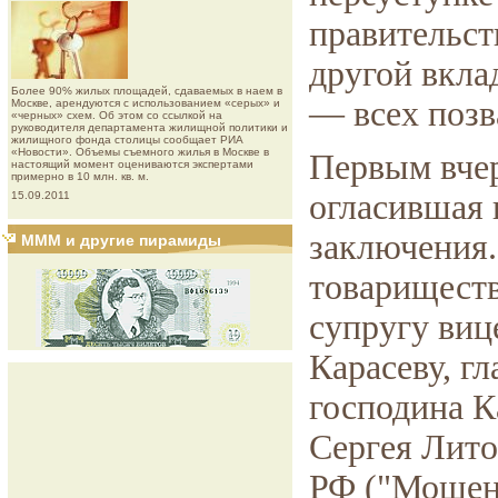
правительс
другой вкла
Более 90% жилых площадей, сдаваемых в наем в
— всех позва
Москве, арендуются с использованием «серых» и
«черных» схем. Об этом со ссылкой на
руководителя департамента жилищной политики и
жилищного фонда столицы сообщает РИА
«Новости». Объемы съемного жилья в Москве в
Первым вче
настоящий момент оцениваются экспертами
примерно в 10 млн. кв. м.
огласившая 
15.09.2011
заключения.
МММ и другие пирамиды
товариществ
супругу виц
Карасеву, гл
господина К
Сергея Лито
РФ ("Мошен