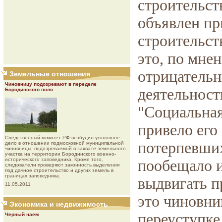
строительст
объявлен пр
строительст
это, по мне
отрицательн
Земельные отношения
Чиновницу подозревают в переделе
деятельност
Бородинского поля
"Социальная
привело его
Следственный комитет РФ возбудил уголовное
потерпевши
дело в отношении подмосковной муниципальной
чиновницы, подозреваемой в захвате земельного
участка на территории Бородинского военно-
исторического заповедника. Кроме того,
пообещало и
следователи проверяют законность выделения
под дачное строительство и других земель в
границах заповедника.
выдвигать п
11.05.2011
это чиновни
Экономика и недвижимость
переуступке
Черный наем