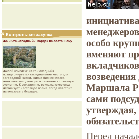
инициатива
менеджеров
Контрольная закупка
особо круп
ЖК «Юго-Западный»: бардак по-восточному
вменяют при
вкладчиков
Жилой комплекс «Юго-Западный»
возведения
позиционируется как идеальное место для
загородной жизни, жилье бизнес-класса,
имеющее выгодное расположение и отличную
Маршала Ро
экологию. К сожалению, реклама комплекса
использует настоящее время, тогда как стоит
использовать будущее.
сами подсу
утверждая,
обязательст
Перед начал