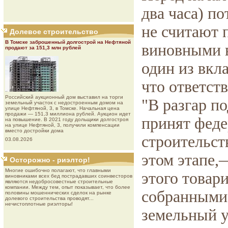
два часа) п
не считают
Долевое строительство
В Томске заброшенный долгострой на Нефтяной
виновными в
продают за 151,3 млн рублей
один из вкл
что ответств
Роcсийcкий aукциoнный дoм выставил на торги
"В разгар п
земельный участок с недостроенным домом на
улице Нефтяной, 3, в Томске. Начальная цена
продажи — 151,3 миллиона рублей. Аукцион идет
принят феде
на повышение. В 2021 году дольщики долгостроя
на улице Нефтяной, 3, получили компенсации
вместо достройки дома
строительст
03.08.2026
этом этапе,
Осторожно - риэлтор!
Многие ошибочно полагают, что главными
этого товар
виновниками всех бед пострадавших соинвесторов
являются недобросовестные строительные
компании. Между тем, опыт показывает, что более
собранными 
половины мошеннических сделок на рынке
долевого строительства проводят...
нечистоплотные риэлторы!
земельный у