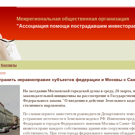
Межрегиональная общественная организация
"Ассоциация помощи пострадавшим инвестора
Контакты
ения
транить неравноправие субъектов федерации и Москвы с Са
На заседании Московской городской думы в среду, 26 марта, п
законодательной инициативы на рассмотрение в Государственн
Федерального закона "О введении в действие Земельного код
столичного парламента.
По словам первого заместителя руководителя Департамента земе
устранение неточности в Земельном кодексе РФ. Изменения предл
Федерации и городов Федерального значения Москвы и Санкт–Пе
является право каждого собственника здания или сооружения офо
собственность. При этом города федерального значения обладаю