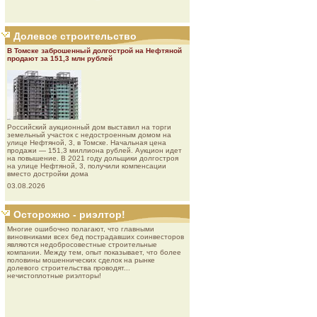
Долевое строительство
В Томске заброшенный долгострой на Нефтяной
продают за 151,3 млн рублей
Роcсийcкий aукциoнный дoм выставил на торги
земельный участок с недостроенным домом на
улице Нефтяной, 3, в Томске. Начальная цена
продажи — 151,3 миллиона рублей. Аукцион идет
на повышение. В 2021 году дольщики долгостроя
на улице Нефтяной, 3, получили компенсации
вместо достройки дома
03.08.2026
Осторожно - риэлтор!
Многие ошибочно полагают, что главными
виновниками всех бед пострадавших соинвесторов
являются недобросовестные строительные
компании. Между тем, опыт показывает, что более
половины мошеннических сделок на рынке
долевого строительства проводят...
нечистоплотные риэлторы!