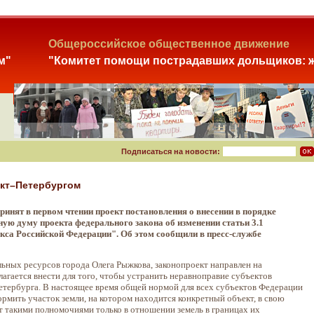
Общероссийское общественное движение
м"
"Комитет помощи пострадавших дольщиков: ж
Подписаться на новости:
нкт–Петербургом
ринят в первом чтении проект постановления о внесении в порядке
ую думу проекта федерального закона об изменении статьи 3.1
екса Российской Федерации". Об этом сообщили в пресс-службе
льных ресурсов города Олега Рыжкова, законопроект направлен на
агается внести для того, чтобы устранить неравноправие субъектов
тербурга. В настоящее время общей нормой для всех субъектов Федерации
рмить участок земли, на котором находится конкретный объект, в свою
т такими полномочиями только в отношении земель в границах их