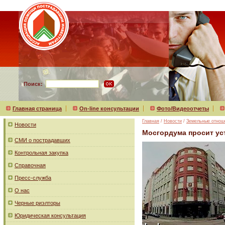
Поиск:
Главная страница
On-line консультации
Фото/Видеоотчеты
Главная
/
Новости
/
Земельные отнош
Новости
Мосгордума просит ус
СМИ о пострадавших
Контрольная закупка
Справочная
Пресс-служба
О нас
Черные риэлторы
Юридическая консультация