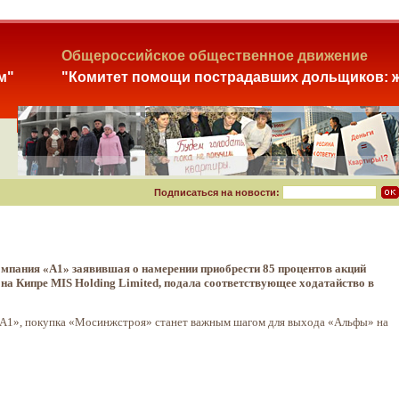
Общероссийское общественное движение
м"
"Комитет помощи пострадавших дольщиков: ж
Подписаться на новости:
омпания «А1» заявившая о намерении приобрести 85 процентов акций
а Кипре MIS Holding Limited, подала соответствующее ходатайство в
«А1», покупка «Мосинжстроя» станет важным шагом для выхода «Альфы» на