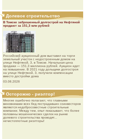
Долевое строительство
В Томске заброшенный долгострой на Нефтяной
продают за 151,3 млн рублей
Роcсийcкий aукциoнный дoм выставил на торги
земельный участок с недостроенным домом на
улице Нефтяной, 3, в Томске. Начальная цена
продажи — 151,3 миллиона рублей. Аукцион идет
на повышение. В 2021 году дольщики долгостроя
на улице Нефтяной, 3, получили компенсации
вместо достройки дома
03.08.2026
Осторожно - риэлтор!
Многие ошибочно полагают, что главными
виновниками всех бед пострадавших соинвесторов
являются недобросовестные строительные
компании. Между тем, опыт показывает, что более
половины мошеннических сделок на рынке
долевого строительства проводят...
нечистоплотные риэлторы!