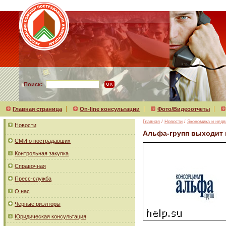
Поиск:
Главная страница
On-line консультации
Фото/Видеоотчеты
Главная
/
Новости
/
Экономика и нед
Новости
Альфа-групп выходит 
СМИ о пострадавших
Контрольная закупка
Справочная
Пресс-служба
О нас
Черные риэлторы
Юридическая консультация