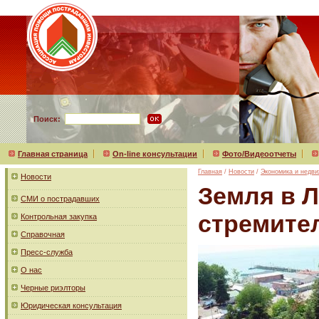
Поиск:
Главная страница
On-line консультации
Фото/Видеоотчеты
Главная
/
Новости
/
Экономика и недв
Новости
Земля в 
СМИ о пострадавших
стремите
Контрольная закупка
Справочная
Пресс-служба
О нас
Черные риэлторы
Юридическая консультация