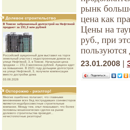
рынк больше
цена как пр
Долевое строительство
В Томске заброшенный долгострой на Нефтяной
Цены на тау
продают за 151,3 млн рублей
руб., при э
пользуются 
Роcсийcкий aукциoнный дoм выставил на торги
земельный участок с недостроенным домом на
23.01.2008
|
улице Нефтяной, 3, в Томске. Начальная цена
продажи — 151,3 миллиона рублей. Аукцион идет
на повышение. В 2021 году дольщики долгостроя
на улице Нефтяной, 3, получили компенсации
вместо достройки дома
Поделиться…
03.08.2026
Осторожно - риэлтор!
Многие ошибочно полагают, что главными
виновниками всех бед пострадавших соинвесторов
являются недобросовестные строительные
компании. Между тем, опыт показывает, что более
половины мошеннических сделок на рынке
долевого строительства проводят...
нечистоплотные риэлторы!