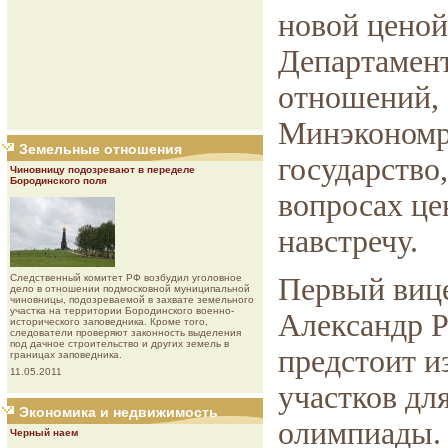
новой ценой
Департамен
отношений,
Минэкономр
Земельные отношения
государство,
Чиновницу подозревают в переделе
Бородинского поля
вопросах це
навстречу.
Следственный комитет РФ возбудил уголовное
Первый вице
дело в отношении подмосковной муниципальной
чиновницы, подозреваемой в захвате земельного
участка на территории Бородинского военно-
Александр Р
исторического заповедника. Кроме того,
следователи проверяют законность выделения
под дачное строительство и других земель в
предстоит и
границах заповедника.
11.05.2011
участков дл
Экономика и недвижимость
олимпиады.
Черный наем