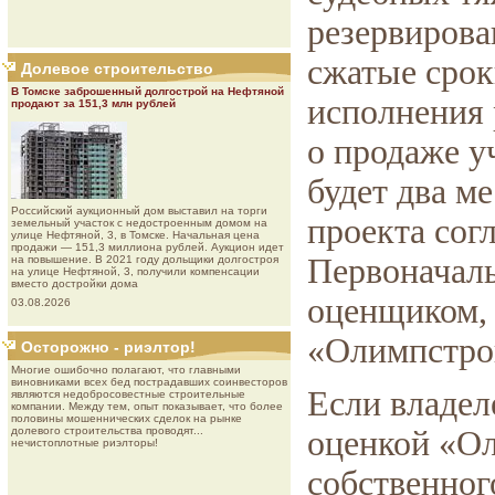
резервирова
сжатые срок
Долевое строительство
В Томске заброшенный долгострой на Нефтяной
исполнения 
продают за 151,3 млн рублей
о продаже у
будет два м
Роcсийcкий aукциoнный дoм выставил на торги
проекта сог
земельный участок с недостроенным домом на
улице Нефтяной, 3, в Томске. Начальная цена
продажи — 151,3 миллиона рублей. Аукцион идет
Первоначаль
на повышение. В 2021 году дольщики долгостроя
на улице Нефтяной, 3, получили компенсации
вместо достройки дома
оценщиком,
03.08.2026
«Олимпстро
Осторожно - риэлтор!
Многие ошибочно полагают, что главными
виновниками всех бед пострадавших соинвесторов
Если владел
являются недобросовестные строительные
компании. Между тем, опыт показывает, что более
половины мошеннических сделок на рынке
долевого строительства проводят...
оценкой «Ол
нечистоплотные риэлторы!
собственног