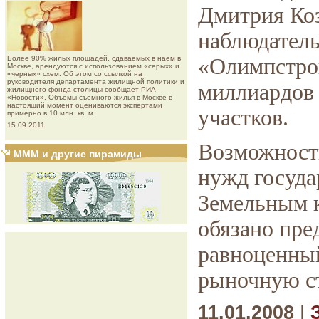
Дмитрия Коз
наблюдатель
Более 90% жилых площадей, сдаваемых в наем в
«Олимпстрой
Москве, арендуются с использованием «серых» и
«черных» схем. Об этом со ссылкой на
руководителя департамента жилищной политики и
миллиардов 
жилищного фонда столицы сообщает РИА
«Новости». Объемы съемного жилья в Москве в
настоящий момент оцениваются экспертами
участков.
примерно в 10 млн. кв. м.
15.09.2011
Возможность
МММ и другие пирамиды
нужд госуд
Земельным к
обязано пре
равноценный
рыночную с
11.01.2008
|