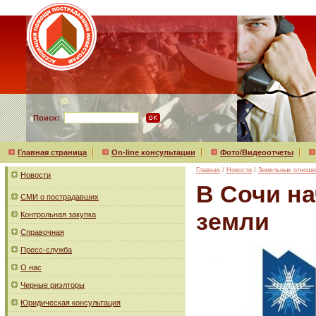
Поиск:
Главная страница
On-line консультации
Фото/Видеоотчеты
Главная
/
Новости
/
Земельные отноше
Новости
В Сочи н
СМИ о пострадавших
земли
Контрольная закупка
Справочная
Пресс-служба
О нас
Черные риэлторы
Юридическая консультация