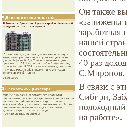
Он также вы
Долевое строительство
«занижены в
В Томске заброшенный долгострой на Нефтяной
продают за 151,3 млн рублей
заработная 
нашей стран
состоятельн
Роcсийcкий aукциoнный дoм выставил на торги
земельный участок с недостроенным домом на
40 раз дохо
улице Нефтяной, 3, в Томске. Начальная цена
продажи — 151,3 миллиона рублей. Аукцион идет
на повышение. В 2021 году дольщики долгостроя
на улице Нефтяной, 3, получили компенсации
С.Миронов.
вместо достройки дома
03.08.2026
В связи с э
Осторожно - риэлтор!
Сибири, Заб
Многие ошибочно полагают, что главными
виновниками всех бед пострадавших соинвесторов
являются недобросовестные строительные
подоходный 
компании. Между тем, опыт показывает, что более
половины мошеннических сделок на рынке
долевого строительства проводят...
нечистоплотные риэлторы!
на работе».