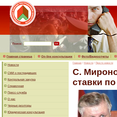
Поиск:
Главная страница
On-line консультации
Фото/Видеоотчеты
Главная
/
Новости
/
Просто новости
Новости
С. Мироно
СМИ о пострадавших
ставки по
Контрольная закупка
Справочная
Пресс-служба
О нас
Черные риэлторы
Юридическая консультация