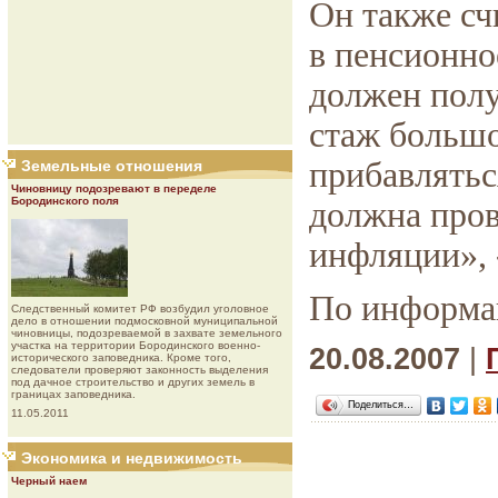
Он также сч
в пенсионно
должен полу
стаж большо
прибавлятьс
Земельные отношения
Чиновницу подозревают в переделе
Бородинского поля
должна пров
инфляции», 
По информа
Следственный комитет РФ возбудил уголовное
дело в отношении подмосковной муниципальной
чиновницы, подозреваемой в захвате земельного
участка на территории Бородинского военно-
20.08.2007
|
исторического заповедника. Кроме того,
следователи проверяют законность выделения
под дачное строительство и других земель в
границах заповедника.
Поделиться…
11.05.2011
Экономика и недвижимость
Черный наем