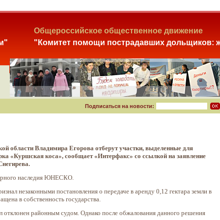
Общероссийское общественное движение
м"
"Комитет помощи пострадавших дольщиков: ж
Подписаться на новости:
ой области Владимира Егорова отберут участки, выделенные для
рка «Куршская коса», сообщает «Интерфакс» со ссылкой на заявление
Снегирева.
мирного наследия ЮНЕСКО.
изнал незаконными постановления о передаче в аренду 0,12 гектара земли в
ращена в собственность государства.
л отклонен районным судом. Однако после обжалования данного решения