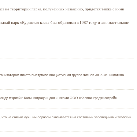
ков на территории парка, полученных незаконно, придется также с ними
ьный парк «Куршская коса» был образован в 1987 году и занимает свыше
ганизатором пикета выступила инициативная группа членов ЖСК «Инициатива
 между мэрией г. Калининграда и дольщиками ООО «Калининграджилстрой».
, что не самым лучшим образом сказывается на состоянии заповедника и экологии