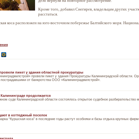
дело вернули на повторное рассмотрение.
Кроме того, добавил Снегирев, владельцам других участ
расстаться.
ая коса расположен на юго-восточном побережье Балтийского моря. Национал
ения
ровели пикет у здания областной прокуратуры
нинграджилстрой» провели пикет у здания Прокуратуры Калининградской области. Ор
, пострадавшими от банкротства ООО «Калининграджилстрой».
в Калининграде продолжается
ажном суде Калининградской области состоялось открытое судебное разбирательство
ают в коттеджный поселок
арка “Куршская коса” в последние годы растут особняки и базы отдыха крупных фирм
инграда