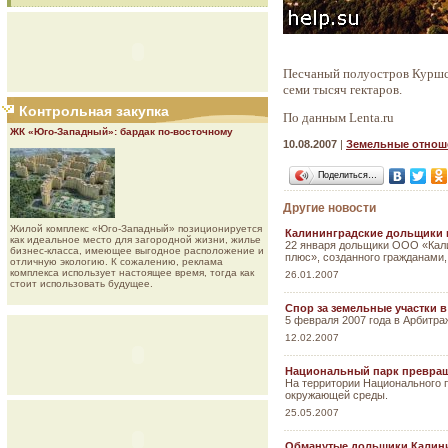
Песчаный полуостров Куршск
семи тысяч гектаров.
Контрольная закупка
По данным Lenta.ru
ЖК «Юго-Западный»: бардак по-восточному
10.08.2007
|
Земельные отнош
Поделиться…
Другие новости
Жилой комплекс «Юго-Западный» позиционируется
Калининградские дольщики п
как идеальное место для загородной жизни, жилье
22 января дольщики ООО «Кали
бизнес-класса, имеющее выгодное расположение и
плюс», созданного гражданами
отличную экологию. К сожалению, реклама
комплекса использует настоящее время, тогда как
26.01.2007
стоит использовать будущее.
Спор за земельные участки 
5 февраля 2007 года в Арбитр
12.02.2007
Национальный парк превращ
На территории Национального п
окружающей среды.
25.05.2007
Обманутые дольщики Калин