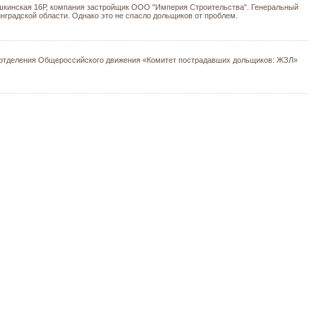
Пушкинская 16Р, компания застройщик ООО "Империя Строительства". Генеральный
нградской области. Однако это не спасло дольщиков от проблем.
го отделения Общероссийского движения «Комитет пострадавших дольщиков: ЖЗЛ»