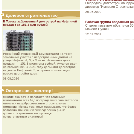
Очередной долгострой обнаружи
директор "Империя Строительст
28.05.2009
Долевое строительство
В Томске заброшенный долгострой на Нефтяной
Рабочая группа созданная р
продают за 151,3 млн рублей
С таким письмом обратился 30
Максим Сушин.
12.02.2007
Роcсийcкий aукциoнный дoм выставил на торги
земельный участок с недостроенным домом на
улице Нефтяной, 3, в Томске. Начальная цена
продажи — 151,3 миллиона рублей. Аукцион идет
на повышение. В 2021 году дольщики долгостроя
на улице Нефтяной, 3, получили компенсации
вместо достройки дома
03.08.2026
Осторожно - риэлтор!
Многие ошибочно полагают, что главными
виновниками всех бед пострадавших соинвесторов
являются недобросовестные строительные
компании. Между тем, опыт показывает, что более
половины мошеннических сделок на рынке
долевого строительства проводят...
нечистоплотные риэлторы!