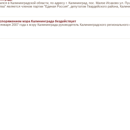
лся в Калининградской области, по адресу г. Калининград, пос. Малое Исаково ул. 
ва" является членом партии "Единая Россия", депутатом Гвардейского района, Калини
аспоряжением мэра Калининграда бездействует
 января 2007 года к мэру Калининграда руководитель Калининградского регионально