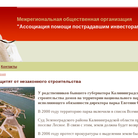
Межрегиональная общественная организация
"Ассоциация помощи пострадавшим инвестора
Контакты
ения
щитят от незаконного строительства
У родственников бывшего губернатора Калининградск
строительства домов на территории национального па
исполняющего обязанности директора парка Евгения 
В 2000 году территорию парка включили в список Все
Суд Зеленоградского района Калининградской области пр
поселке Лесное. В связи с этим, земля должна будет возв
В 2006 году протест прокуратуры о выделении земли бы