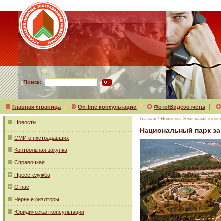
Поиск:
Главная страница
On-line консультации
Фото/Видеоотчеты
Главная
/
Новости
/
Земельные отнош
Новости
Национальный парк за
СМИ о пострадавших
Контрольная закупка
Справочная
Пресс-служба
О нас
Черные риэлторы
Юридическая консультация