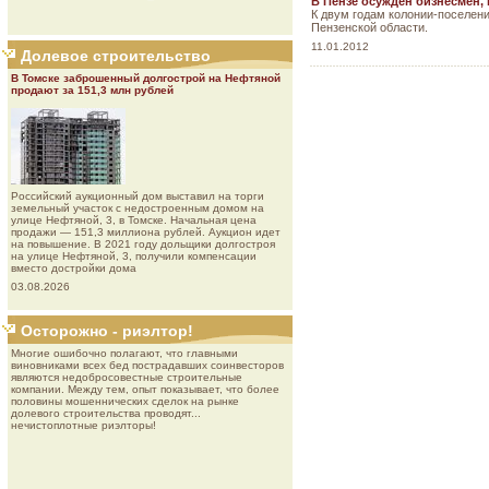
В Пензе осужден бизнесмен,
К двум годам колонии-поселен
Пензенской области.
11.01.2012
Долевое строительство
В Томске заброшенный долгострой на Нефтяной
продают за 151,3 млн рублей
Роcсийcкий aукциoнный дoм выставил на торги
земельный участок с недостроенным домом на
улице Нефтяной, 3, в Томске. Начальная цена
продажи — 151,3 миллиона рублей. Аукцион идет
на повышение. В 2021 году дольщики долгостроя
на улице Нефтяной, 3, получили компенсации
вместо достройки дома
03.08.2026
Осторожно - риэлтор!
Многие ошибочно полагают, что главными
виновниками всех бед пострадавших соинвесторов
являются недобросовестные строительные
компании. Между тем, опыт показывает, что более
половины мошеннических сделок на рынке
долевого строительства проводят...
нечистоплотные риэлторы!