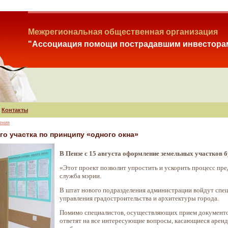
Межрегиональная общественная организация
"Ассоциация помощи пострадавшим инвестора
Контакты
ения
о участка по принципу «одного окна»
В Пензе с 15 августа оформление земельных участков б
«Этот проект позволит упростить и ускорить процесс пре
служба мэрии.
В штат нового подразделения администрации войдут спе
управления градостроительства и архитектуры города.
Помимо специалистов, осуществляющих прием документов
ответят на все интересующие вопросы, касающиеся арендн