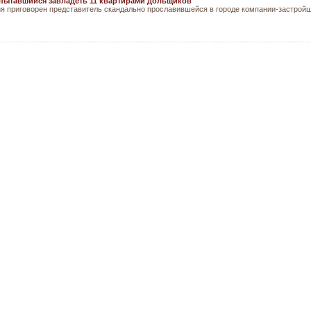
 пытавшийся завладеть 11 квартирами дольщиков
ия приговорен представитель скандально прославившейся в городе компании-застрой