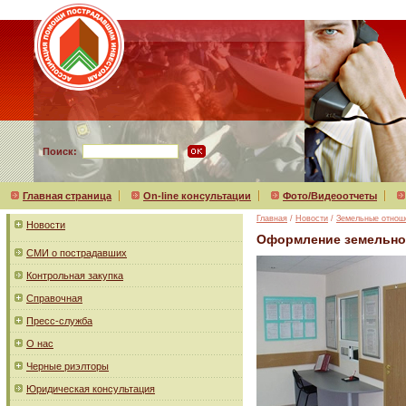
Поиск:
Главная страница
On-line консультации
Фото/Видеоотчеты
Главная
/
Новости
/
Земельные отнош
Новости
Оформление земельног
СМИ о пострадавших
Контрольная закупка
Справочная
Пресс-служба
О нас
Черные риэлторы
Юридическая консультация