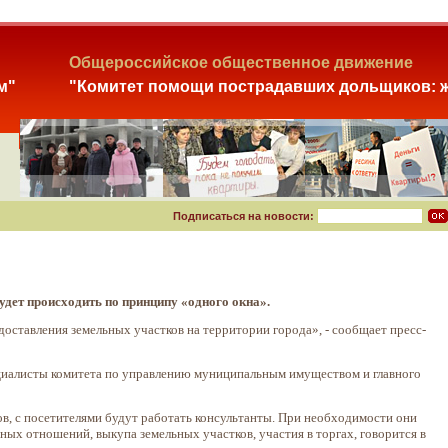
Общероссийское общественное движение
м"
"Комитет помощи пострадавших дольщиков: ж
Подписаться на новости:
удет происходить по принципу «одного окна».
доставления земельных участков на территории города», - сообщает пресс-
циалисты комитета по управлению муниципальным имуществом и главного
, с посетителями будут работать консультанты. При необходимости они
ых отношений, выкупа земельных участков, участия в торгах, говорится в