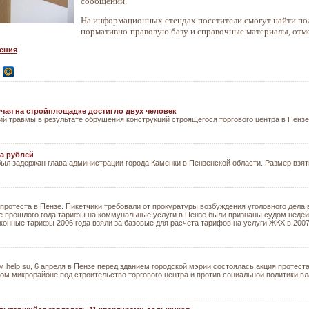
сообщении.
На информационных стендах посетители смогут найти по
нормативно-правовую базу и справочные материалы, отме
ения
учая на стройплощадке достигло двух человек
й травмы в результате обрушения конструкций строящегося торгового центра в Пензе,
на рублей
был задержан глава администрации города Каменки в Пензенской области. Размер взят
 протеста в Пензе. Пикетчики требовали от прокуратуры возбуждения уголовного дел
це прошлого года тарифы на коммунальные услуги в Пензе были признаны судом недей
аконные тарифы 2006 года взяли за базовые для расчета тарифов на услуги ЖКХ в 2007
м help.su, 6 апреля в Пензе перед зданием городской мэрии состоялась акция протес
ом микрорайоне под строительство торгового центра и против социальной политики вл