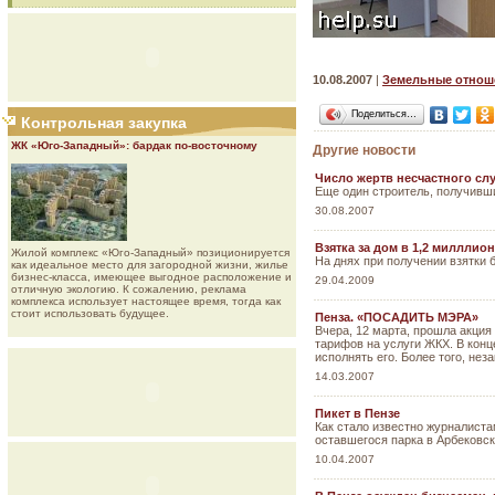
10.08.2007
|
Земельные отнош
Поделиться…
Контрольная закупка
ЖК «Юго-Западный»: бардак по-восточному
Другие новости
Число жертв несчастного сл
Еще один строитель, получивши
30.08.2007
Взятка за дом в 1,2 милллио
Жилой комплекс «Юго-Западный» позиционируется
На днях при получении взятки 
как идеальное место для загородной жизни, жилье
бизнес-класса, имеющее выгодное расположение и
29.04.2009
отличную экологию. К сожалению, реклама
комплекса использует настоящее время, тогда как
стоит использовать будущее.
Пенза. «ПОСАДИТЬ МЭРА»
Вчера, 12 марта, прошла акция
тарифов на услуги ЖКХ. В кон
исполнять его. Более того, нез
14.03.2007
Пикет в Пензе
Как стало известно журналиста
оставшегося парка в Арбековск
10.04.2007