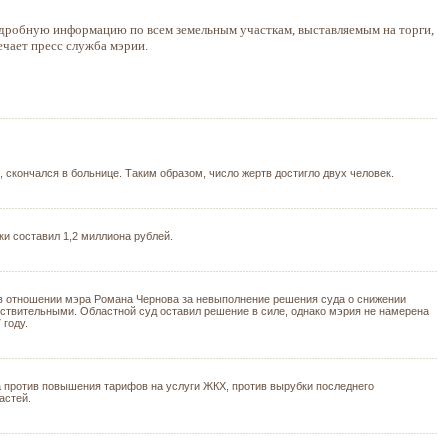
дробную информацию по всем земельным участкам, выставляемым на торги,
чает пресс служба мэрии.
 скончался в больнице. Таким образом, число жертв достигло двух человек.
ки составил 1,2 миллиона рублей.
а в отношении мэра Романа Чернова за невыполнение решения суда о снижении
ствительными. Областной суд оставил решение в силе, однако мэрия не намерена
 году.
та против повышения тарифов на услуги ЖКХ, против вырубки последнего
астей.