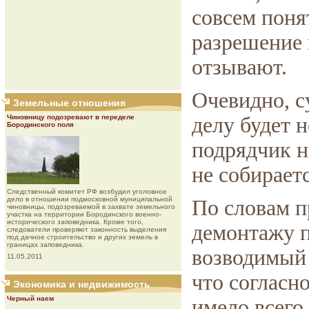
совсем поня
разрешение 
отзывают.
Очевидно, с
Земельные отношения
Чиновницу подозревают в переделе
делу будет 
Бородинского поля
подрядчик н
не собирает
Следственный комитет РФ возбудил уголовное
дело в отношении подмосковной муниципальной
По словам п
чиновницы, подозреваемой в захвате земельного
участка на территории Бородинского военно-
исторического заповедника. Кроме того,
демонтажу п
следователи проверяют законность выделения
под дачное строительство и других земель в
границах заповедника.
возводимый 
11.05.2011
что согласн
Экономика и недвижимость
Черный наем
имело всего