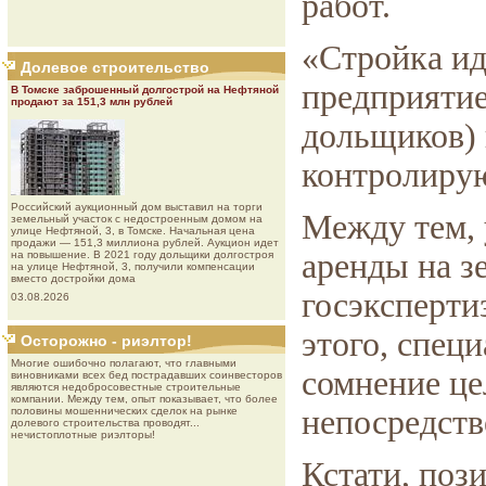
работ.
«Стройка ид
Долевое строительство
предприятие
В Томске заброшенный долгострой на Нефтяной
продают за 151,3 млн рублей
дольщиков) 
контролиру
Роcсийcкий aукциoнный дoм выставил на торги
Между тем, 
земельный участок с недостроенным домом на
улице Нефтяной, 3, в Томске. Начальная цена
продажи — 151,3 миллиона рублей. Аукцион идет
аренды на з
на повышение. В 2021 году дольщики долгостроя
на улице Нефтяной, 3, получили компенсации
вместо достройки дома
госэксперти
03.08.2026
этого, спец
Осторожно - риэлтор!
Многие ошибочно полагают, что главными
сомнение це
виновниками всех бед пострадавших соинвесторов
являются недобросовестные строительные
компании. Между тем, опыт показывает, что более
непосредств
половины мошеннических сделок на рынке
долевого строительства проводят...
нечистоплотные риэлторы!
Кстати, поз