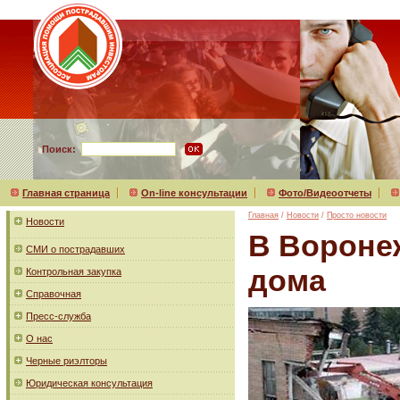
Поиск:
Главная страница
On-line консультации
Фото/Видеоотчеты
Главная
/
Новости
/
Просто новости
Новости
В Вороне
СМИ о пострадавших
дома
Контрольная закупка
Справочная
Пресс-служба
О нас
Черные риэлторы
Юридическая консультация