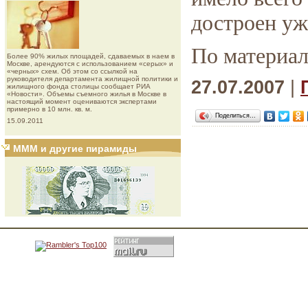
достроен уж
По материал
Более 90% жилых площадей, сдаваемых в наем в
Москве, арендуются с использованием «серых» и
«черных» схем. Об этом со ссылкой на
руководителя департамента жилищной политики и
27.07.2007
|
жилищного фонда столицы сообщает РИА
«Новости». Объемы съемного жилья в Москве в
настоящий момент оцениваются экспертами
примерно в 10 млн. кв. м.
Поделиться…
15.09.2011
МММ и другие пирамиды