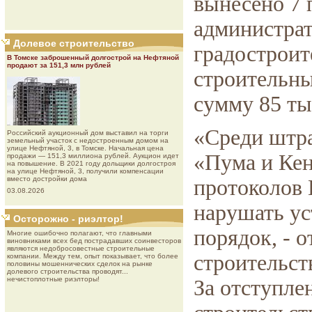
вынесено 7 
администрат
Долевое строительство
градостроит
В Томске заброшенный долгострой на Нефтяной
продают за 151,3 млн рублей
строительны
сумму 85 ты
«Среди штр
Роcсийcкий aукциoнный дoм выставил на торги
земельный участок с недостроенным домом на
улице Нефтяной, 3, в Томске. Начальная цена
«Пума и Кен
продажи — 151,3 миллиона рублей. Аукцион идет
на повышение. В 2021 году дольщики долгостроя
на улице Нефтяной, 3, получили компенсации
вместо достройки дома
протоколов 
03.08.2026
нарушать ус
Осторожно - риэлтор!
порядок, - 
Многие ошибочно полагают, что главными
виновниками всех бед пострадавших соинвесторов
являются недобросовестные строительные
строительст
компании. Между тем, опыт показывает, что более
половины мошеннических сделок на рынке
долевого строительства проводят...
нечистоплотные риэлторы!
За отступле