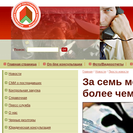
Поиск:
Главная страница
On-line консультации
Фото/Видеоотчеты
Главная
/
Новости
/
Просто новости
Новости
За семь 
СМИ о пострадавших
более чем
Контрольная закупка
Справочная
Пресс-служба
О нас
Черные риэлторы
Юридическая консультация