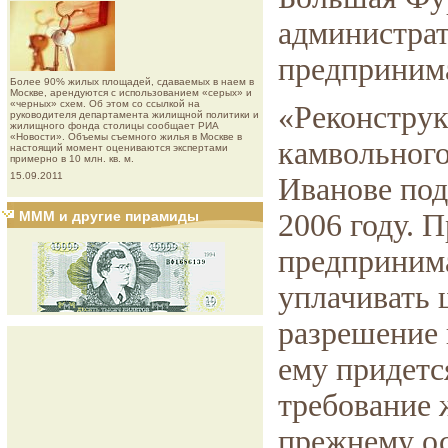
администра
предпринима
Более 90% жилых площадей, сдаваемых в наем в
Москве, арендуются с использованием «серых» и
«черных» схем. Об этом со ссылкой на
«Реконструк
руководителя департамента жилищной политики и
жилищного фонда столицы сообщает РИА
«Новости». Объемы съемного жилья в Москве в
камвольного
настоящий момент оцениваются экспертами
примерно в 10 млн. кв. м.
15.09.2011
Иванове под
МММ и другие пирамиды
2006 году. 
предпринима
уплачивать 
разрешение 
ему придется
требование 
прежнему ос