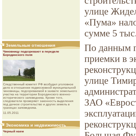
строительст
улице Жидел
«Пума» нал
сумме 5 тыс
По данным п
Земельные отношения
Чиновницу подозревают в переделе
Бородинского поля
приемки в э
реконструкц
улице Тимир
Следственный комитет РФ возбудил уголовное
дело в отношении подмосковной муниципальной
администра
чиновницы, подозреваемой в захвате земельного
участка на территории Бородинского военно-
исторического заповедника. Кроме того,
ЗАО «Еврост
следователи проверяют законность выделения
под дачное строительство и других земель в
границах заповедника.
эксплуатаци
11.05.2011
реконструкц
Экономика и недвижимость
Черный наем
Большая Фу