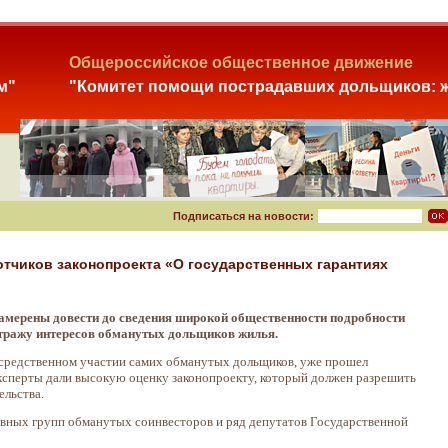
Общероссийское общественное движение
м"
"Комитет помощи пострадавших дольщиков: ж
Подписаться на новости:
тчиков законопроекта «О государственных гарантиях
намерены довести до сведения широкой общественности подробности
 стражу интересов обманутых дольщиков жилья.
осредственном участии самих обманутых дольщиков, уже прошел
эксперты дали высокую оценку законопроекту, который должен разрешить
ельства.
вных групп обманутых соинвесторов и ряд депутатов Государственной