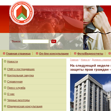
Поиск:
Главная страница
On-line консультации
Фото/Видеоотчеты
Главная
/
Новости
/
Долевое строител
Новости
На следующей неделе 
защиты прав граждан 
СМИ о пострадавших
Контрольная закупка
Справочная
Пресс-служба
О нас
Черные риэлторы
Юридическая консультация