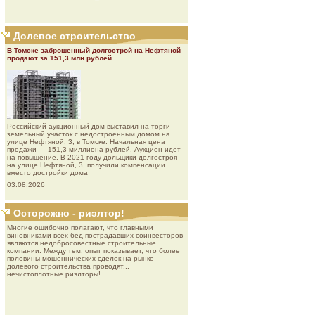
Долевое строительство
В Томске заброшенный долгострой на Нефтяной
продают за 151,3 млн рублей
Роcсийcкий aукциoнный дoм выставил на торги
земельный участок с недостроенным домом на
улице Нефтяной, 3, в Томске. Начальная цена
продажи — 151,3 миллиона рублей. Аукцион идет
на повышение. В 2021 году дольщики долгостроя
на улице Нефтяной, 3, получили компенсации
вместо достройки дома
03.08.2026
Осторожно - риэлтор!
Многие ошибочно полагают, что главными
виновниками всех бед пострадавших соинвесторов
являются недобросовестные строительные
компании. Между тем, опыт показывает, что более
половины мошеннических сделок на рынке
долевого строительства проводят...
нечистоплотные риэлторы!