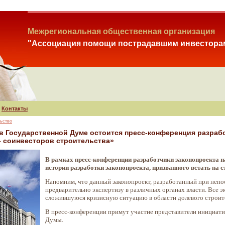
Межрегиональная общественная организация
"Ассоциация помощи пострадавшим инвестора
Контакты
ьство
в Государственной Думе остоится пресс-конференция разрабо
– соинвесторов строительства»
В рамках пресс-конференции разработчики законопроекта 
истории разработки законопроекта, призванного встать на
Напомним, что данный законопроект, разработанный при неп
предварительно экспертизу в различных органах власти. Все 
сложившуюся кризисную ситуацию в области долевого строит
В пресс-конференции примут участие представители инициати
Думы.