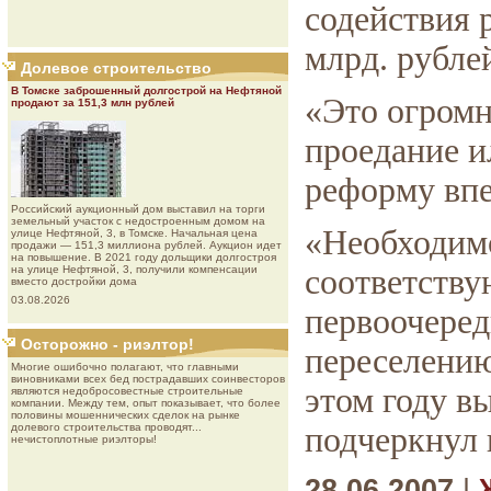
содействия
млрд. рубле
Долевое строительство
В Томске заброшенный долгострой на Нефтяной
«Это огромн
продают за 151,3 млн рублей
проедание и
реформу впе
Роcсийcкий aукциoнный дoм выставил на торги
земельный участок с недостроенным домом на
«Необходим
улице Нефтяной, 3, в Томске. Начальная цена
продажи — 151,3 миллиона рублей. Аукцион идет
на повышение. В 2021 году дольщики долгостроя
на улице Нефтяной, 3, получили компенсации
соответству
вместо достройки дома
03.08.2026
первоочере
Осторожно - риэлтор!
переселению
Многие ошибочно полагают, что главными
виновниками всех бед пострадавших соинвесторов
этом году вы
являются недобросовестные строительные
компании. Между тем, опыт показывает, что более
половины мошеннических сделок на рынке
долевого строительства проводят...
подчеркнул 
нечистоплотные риэлторы!
28.06.2007
|