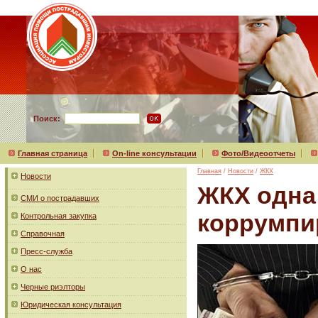
Поиск:
Главная страница
On-line консультации
Фото/Видеоотчеты
Главная
/
Новости
/
ЖКХ
Новости
ЖКХ одна
СМИ о пострадавших
коррумпи
Контрольная закупка
Справочная
Пресс-служба
О нас
Черные риэлторы
Юридическая консультация