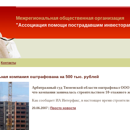
Межрегиональная общественная организация
"Ассоциация помощи пострадавшим инвестора
Контакты
ьная компания оштрафована на 500 тыс. рублей
Арбитражный суд Тюменской области оштрафовал ООО «С
что компания занималась строительством 10-этажного ж
Как сообщает ИА Интерфакс, в настоящее время строител
20.06.2007
|
Просто новости