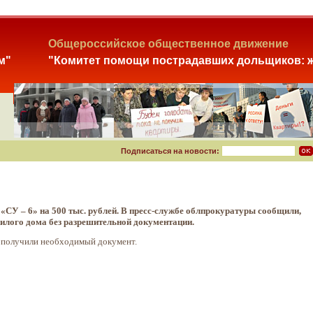
Общероссийское общественное движение
м"
"Комитет помощи пострадавших дольщиков: ж
Подписаться на новости:
У – 6» на 500 тыс. рублей. В пресс-службе облпрокуратуры сообщили,
илого дома без разрешительной документации.
и получили необходимый документ.