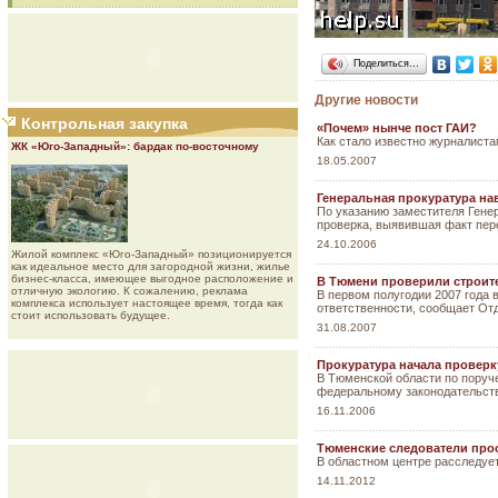
Поделиться…
Другие новости
Контрольная закупка
«Почем» нынче пост ГАИ?
Как стало известно журналиста
ЖК «Юго-Западный»: бардак по-восточному
18.05.2007
Генеральная прокуратура на
По указанию заместителя Гене
проверка, выявившая факт пер
24.10.2006
Жилой комплекс «Юго-Западный» позиционируется
как идеальное место для загородной жизни, жилье
бизнес-класса, имеющее выгодное расположение и
В Тюмени проверили строит
отличную экологию. К сожалению, реклама
В первом полугодии 2007 года
комплекса использует настоящее время, тогда как
ответственности, сообщает От
стоит использовать будущее.
31.08.2007
Прокуратура начала проверк
В Тюменской области по поруч
федеральному законодательств
16.11.2006
Тюменские следователи про
В областном центре расследуе
14.11.2012