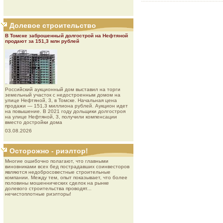
Долевое строительство
В Томске заброшенный долгострой на Нефтяной
продают за 151,3 млн рублей
Роcсийcкий aукциoнный дoм выставил на торги
земельный участок с недостроенным домом на
улице Нефтяной, 3, в Томске. Начальная цена
продажи — 151,3 миллиона рублей. Аукцион идет
на повышение. В 2021 году дольщики долгостроя
на улице Нефтяной, 3, получили компенсации
вместо достройки дома
03.08.2026
Осторожно - риэлтор!
Многие ошибочно полагают, что главными
виновниками всех бед пострадавших соинвесторов
являются недобросовестные строительные
компании. Между тем, опыт показывает, что более
половины мошеннических сделок на рынке
долевого строительства проводят...
нечистоплотные риэлторы!