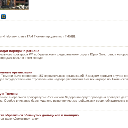
м «Help.su», глава ГАИ Тюмени продал пост ГИБДД.
водит порядок в регионе
рального прокурора РФ по Уральскому федеральному округу Юрия Золотова, к котор
епродаж жилья в этом городе.
ельные организации
 в Тюмени было проверено 157 строительных организаций. В каждом третьем случае п
дел государственного строительного надзора управления Ростехнадзора по Тюменской
у в Тюмени
ению Генеральной прокуратуры Российской Федерации будет проведена проверка деят
у. Особое внимание будет уделено выполнению застройщиками своих обязательств 
сят обратиться обманутых дольщиков в полицию
тся дело «Домостроителя»