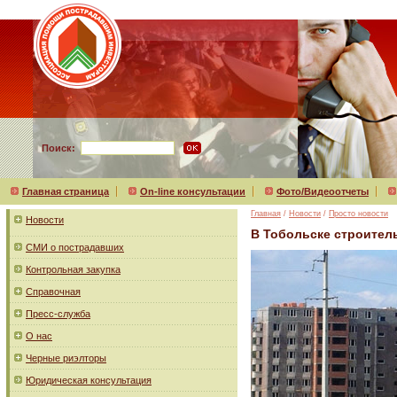
Поиск:
Главная страница
On-line консультации
Фото/Видеоотчеты
Главная
/
Новости
/
Просто новости
Новости
В Тобольске строител
СМИ о пострадавших
Контрольная закупка
Справочная
Пресс-служба
О нас
Черные риэлторы
Юридическая консультация