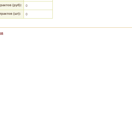
актов (руб):
0
рактов (шт):
0
ов