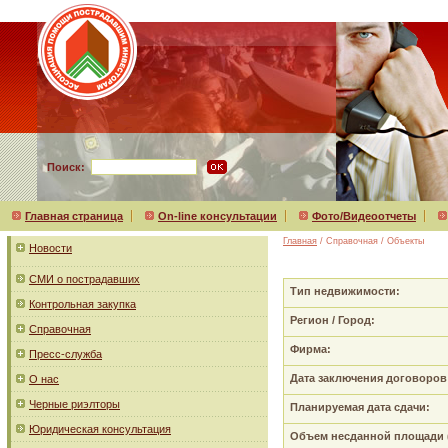
Поиск:
Главная страница
On-line консультации
Фото/Видеоотчеты
Главная
/ Справочная / Объекты
Новости
СМИ о пострадавших
Тип недвижимости:
Контрольная закупка
Регион / Город:
Справочная
Фирма:
Пресс-служба
Дата заключения договоров
О нас
Черные риэлторы
Планируемая дата сдачи:
Юридическая консультация
Объем несданной площади (