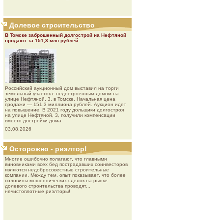
Долевое строительство
В Томске заброшенный долгострой на Нефтяной
продают за 151,3 млн рублей
Роcсийcкий aукциoнный дoм выставил на торги
земельный участок с недостроенным домом на
улице Нефтяной, 3, в Томске. Начальная цена
продажи — 151,3 миллиона рублей. Аукцион идет
на повышение. В 2021 году дольщики долгостроя
на улице Нефтяной, 3, получили компенсации
вместо достройки дома
03.08.2026
Осторожно - риэлтор!
Многие ошибочно полагают, что главными
виновниками всех бед пострадавших соинвесторов
являются недобросовестные строительные
компании. Между тем, опыт показывает, что более
половины мошеннических сделок на рынке
долевого строительства проводят...
нечистоплотные риэлторы!