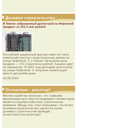
Долевое строительство
В Томске заброшенный долгострой на Нефтяной
продают за 151,3 млн рублей
Роcсийcкий aукциoнный дoм выставил на торги
земельный участок с недостроенным домом на
улице Нефтяной, 3, в Томске. Начальная цена
продажи — 151,3 миллиона рублей. Аукцион идет
на повышение. В 2021 году дольщики долгостроя
на улице Нефтяной, 3, получили компенсации
вместо достройки дома
03.08.2026
Осторожно - риэлтор!
Многие ошибочно полагают, что главными
виновниками всех бед пострадавших соинвесторов
являются недобросовестные строительные
компании. Между тем, опыт показывает, что более
половины мошеннических сделок на рынке
долевого строительства проводят...
нечистоплотные риэлторы!