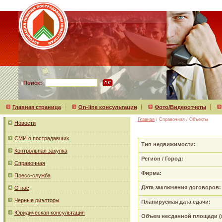
Поиск:
Главная страница
On-line консультации
Фото/Видеоотчеты
Главная
/ Справочная / Объекты
Новости
СМИ о пострадавших
Тип недвижимости:
Контрольная закупка
Регион / Город:
Справочная
Фирма:
Пресс-служба
Дата заключения договоров:
О нас
Черные риэлторы
Планируемая дата сдачи:
Юридическая консультация
Объем несданной площади (