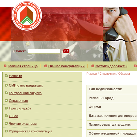
Поиск:
Главная страница
On-line консультации
Фото/Видеоотчеты
Главная
/ Справочная / Объекты
Новости
СМИ о пострадавших
Тип недвижимости:
Контрольная закупка
Регион / Город:
Справочная
Фирма:
Пресс-служба
Дата заключения договоров
О нас
Черные риэлторы
Планируемая дата сдачи:
Юридическая консультация
Объем несданной площади (