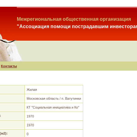
Межрегиональная общественная организация
"Ассоциация помощи пострадавшим инвестора
Контакты
Жилая
Московская область / п. Ватутинки
КТ "Социальная инициатива и Ко"
:
1970
1970
м2):
0