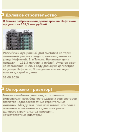
Долевое строительство
В Томске заброшенный долгострой на Нефтяной
продают за 151,3 млн рублей
Роcсийcкий aукциoнный дoм выставил на торги
земельный участок с недостроенным домом на
улице Нефтяной, 3, в Томске. Начальная цена
продажи — 151,3 миллиона рублей. Аукцион идет
на повышение. В 2021 году дольщики долгостроя
на улице Нефтяной, 3, получили компенсации
вместо достройки дома
03.08.2026
Осторожно - риэлтор!
Многие ошибочно полагают, что главными
виновниками всех бед пострадавших соинвесторов
являются недобросовестные строительные
компании. Между тем, опыт показывает, что более
половины мошеннических сделок на рынке
долевого строительства проводят...
нечистоплотные риэлторы!