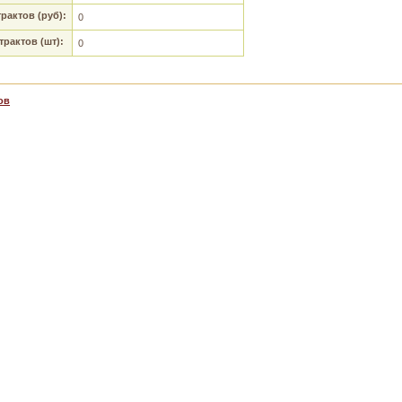
актов (руб):
0
рактов (шт):
0
ов