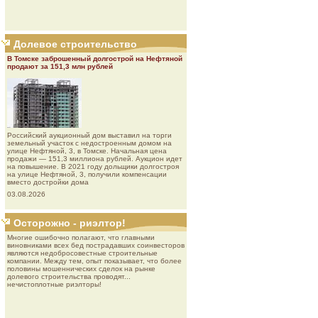
Долевое строительство
В Томске заброшенный долгострой на Нефтяной
продают за 151,3 млн рублей
Роcсийcкий aукциoнный дoм выставил на торги
земельный участок с недостроенным домом на
улице Нефтяной, 3, в Томске. Начальная цена
продажи — 151,3 миллиона рублей. Аукцион идет
на повышение. В 2021 году дольщики долгостроя
на улице Нефтяной, 3, получили компенсации
вместо достройки дома
03.08.2026
Осторожно - риэлтор!
Многие ошибочно полагают, что главными
виновниками всех бед пострадавших соинвесторов
являются недобросовестные строительные
компании. Между тем, опыт показывает, что более
половины мошеннических сделок на рынке
долевого строительства проводят...
нечистоплотные риэлторы!