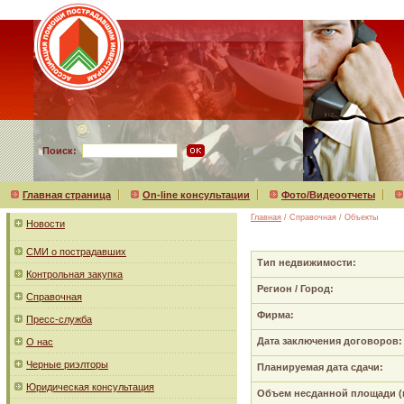
Поиск:
Главная страница
On-line консультации
Фото/Видеоотчеты
Главная
/ Справочная / Объекты
Новости
СМИ о пострадавших
Тип недвижимости:
Контрольная закупка
Регион / Город:
Справочная
Фирма:
Пресс-служба
Дата заключения договоров:
О нас
Черные риэлторы
Планируемая дата сдачи:
Юридическая консультация
Объем несданной площади (