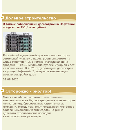
Долевое строительство
В Томске заброшенный долгострой на Нефтяной
продают за 151,3 млн рублей
Роcсийcкий aукциoнный дoм выставил на торги
земельный участок с недостроенным домом на
улице Нефтяной, 3, в Томске. Начальная цена
продажи — 151,3 миллиона рублей. Аукцион идет
на повышение. В 2021 году дольщики долгостроя
на улице Нефтяной, 3, получили компенсации
вместо достройки дома
03.08.2026
Осторожно - риэлтор!
Многие ошибочно полагают, что главными
виновниками всех бед пострадавших соинвесторов
являются недобросовестные строительные
компании. Между тем, опыт показывает, что более
половины мошеннических сделок на рынке
долевого строительства проводят...
нечистоплотные риэлторы!