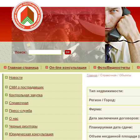
Поиск:
Главная страница
On-line консультации
Фото/Видеоотчеты
Главная
/ Справочная / Объекты
Новости
СМИ о пострадавших
Тип недвижимости:
Контрольная закупка
Регион / Город:
Справочная
Фирма:
Пресс-служба
Дата заключения договоров:
О нас
Черные риэлторы
Планируемая дата сдачи:
Юридическая консультация
Объем несданной площади (