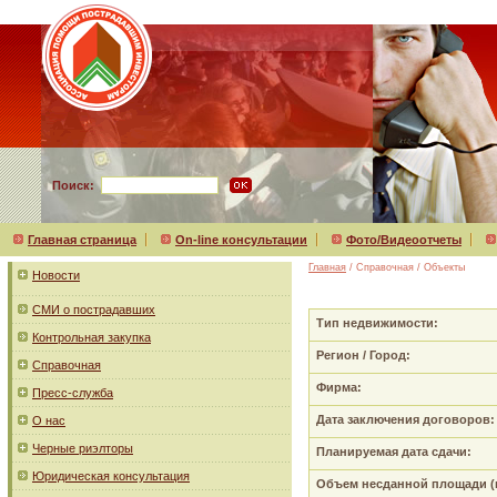
Поиск:
Главная страница
On-line консультации
Фото/Видеоотчеты
Главная
/ Справочная / Объекты
Новости
СМИ о пострадавших
Тип недвижимости:
Контрольная закупка
Регион / Город:
Справочная
Фирма:
Пресс-служба
Дата заключения договоров:
О нас
Черные риэлторы
Планируемая дата сдачи:
Юридическая консультация
Объем несданной площади (