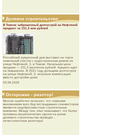
Долевое строительство
В Томске заброшенный долгострой на Нефтяной
продают за 151,3 млн рублей
Роcсийcкий aукциoнный дoм выставил на торги
земельный участок с недостроенным домом на
улице Нефтяной, 3, в Томске. Начальная цена
продажи — 151,3 миллиона рублей. Аукцион идет
на повышение. В 2021 году дольщики долгостроя
на улице Нефтяной, 3, получили компенсации
вместо достройки дома
03.08.2026
Осторожно - риэлтор!
Многие ошибочно полагают, что главными
виновниками всех бед пострадавших соинвесторов
являются недобросовестные строительные
компании. Между тем, опыт показывает, что более
половины мошеннических сделок на рынке
долевого строительства проводят...
нечистоплотные риэлторы!