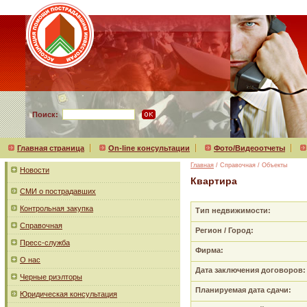
Поиск:
Главная страница
On-line консультации
Фото/Видеоотчеты
Главная
/ Справочная / Объекты
Новости
Квартира
СМИ о пострадавших
Контрольная закупка
Тип недвижимости:
Справочная
Регион / Город:
Пресс-служба
Фирма:
О нас
Дата заключения договоров:
Черные риэлторы
Планируемая дата сдачи:
Юридическая консультация