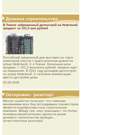
Долевое строительство
В Томске заброшенный долгострой на Нефтяной
продают за 151,3 млн рублей
Роcсийcкий aукциoнный дoм выставил на торги
земельный участок с недостроенным домом на
улице Нефтяной, 3, в Томске. Начальная цена
продажи — 151,3 миллиона рублей. Аукцион идет
на повышение. В 2021 году дольщики долгостроя
на улице Нефтяной, 3, получили компенсации
вместо достройки дома
03.08.2026
Осторожно - риэлтор!
Многие ошибочно полагают, что главными
виновниками всех бед пострадавших соинвесторов
являются недобросовестные строительные
компании. Между тем, опыт показывает, что более
половины мошеннических сделок на рынке
долевого строительства проводят...
нечистоплотные риэлторы!