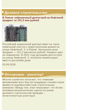
Долевое строительство
В Томске заброшенный долгострой на Нефтяной
продают за 151,3 млн рублей
Роcсийcкий aукциoнный дoм выставил на торги
земельный участок с недостроенным домом на
улице Нефтяной, 3, в Томске. Начальная цена
продажи — 151,3 миллиона рублей. Аукцион идет
на повышение. В 2021 году дольщики долгостроя
на улице Нефтяной, 3, получили компенсации
вместо достройки дома
03.08.2026
Осторожно - риэлтор!
Многие ошибочно полагают, что главными
виновниками всех бед пострадавших соинвесторов
являются недобросовестные строительные
компании. Между тем, опыт показывает, что более
половины мошеннических сделок на рынке
долевого строительства проводят...
нечистоплотные риэлторы!