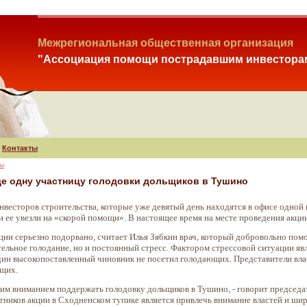
Межрегиональная общественная организация
"Ассоциация помощи пострадавшим инвестора
Контакты
зы
е одну участницу голодовки дольщиков в Тушино
весторов строительства, которые уже девятый день находятся в офисе одной 
 ее увезли на «скорой помощи». В настоящее время на месте проведения акции
кции серьезно подорвано, считает Илья Зябкин врач, который добровольно пом
тельное голодание, но и постоянный стресс. Фактором стрессовой ситуации явля
один высокопоставленный чиновник не посетил голодающих. Представители влас
ющих.
им вниманием поддержать голодовку дольщиков в Тушино, - говорит предсе
стников акции в Сходненском тупике является привлечь внимание властей и 