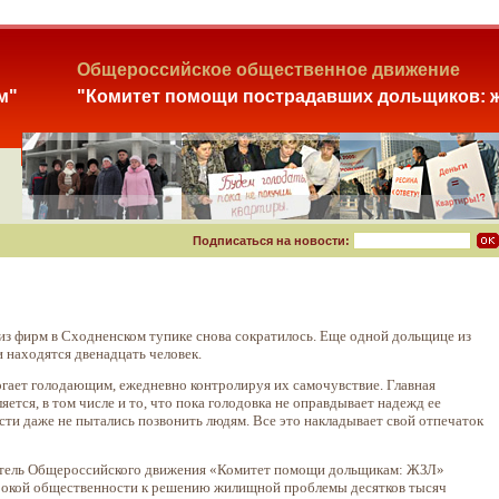
Общероссийское общественное движение
м"
"Комитет помощи пострадавших дольщиков: ж
Подписаться на новости:
из фирм в Сходненском тупике снова сократилось. Еще одной дольщице из
 находятся двенадцать человек.
огает голодающим, ежедневно контролируя их самочувствие. Главная
ется, в том числе и то, что пока голодовка не оправдывает надежд ее
ти даже не пытались позвонить людям. Все это накладывает свой отпечаток
датель Общероссийского движения «Комитет помощи дольщикам: ЖЗЛ»
широкой общественности к решению жилищной проблемы десятков тысяч