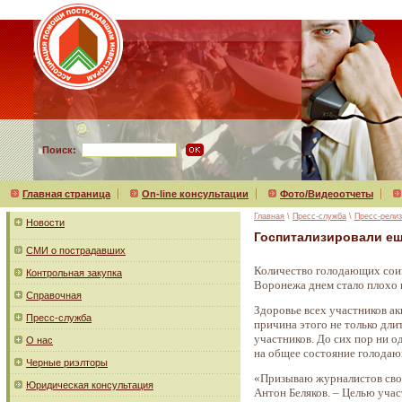
Поиск:
Главная страница
On-line консультации
Фото/Видеоотчеты
Главная
\
Пресс-служба
\
Пресс-рели
Новости
Госпитализировали ещ
СМИ о пострадавших
Количество голодающих соин
Контрольная закупка
Воронежа днем стало плохо и
Справочная
Здоровье всех участников а
Пресс-служба
причина этого не только дли
участников. До сих пор ни 
О нас
на общее состояние голода
Черные риэлторы
«Призываю журналистов сво
Юридическая консультация
Антон Беляков. – Целью уча