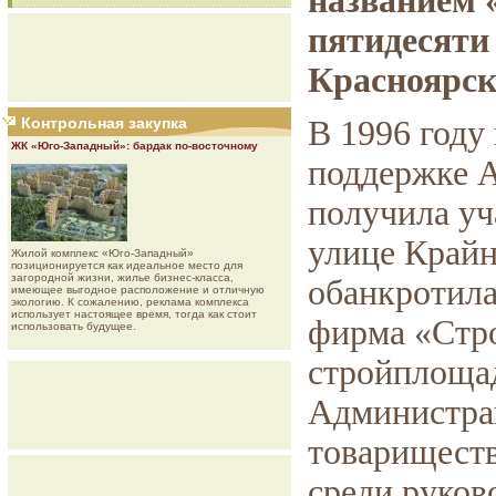
названием 
пятидесяти
Красноярск
Контрольная закупка
В 1996 году
ЖК «Юго-Западный»: бардак по-восточному
поддержке 
получила уч
улице Крайн
Жилой комплекс «Юго-Западный»
позиционируется как идеальное место для
загородной жизни, жилье бизнес-класса,
обанкротила
имеющее выгодное расположение и отличную
экологию. К сожалению, реклама комплекса
использует настоящее время, тогда как стоит
фирма «Стро
использовать будущее.
стройплощад
Администрац
товариществ
среди руков