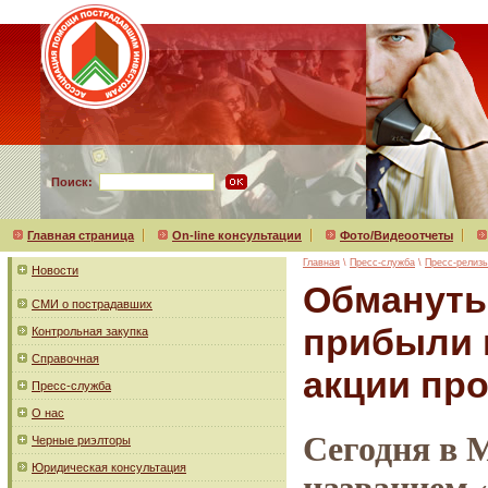
Поиск:
Главная страница
On-line консультации
Фото/Видеоотчеты
Главная
\
Пресс-служба
\
Пресс-релиз
Новости
Обмануты
СМИ о пострадавших
прибыли 
Контрольная закупка
Справочная
акции про
Пресс-служба
О нас
Сегодня в 
Черные риэлторы
Юридическая консультация