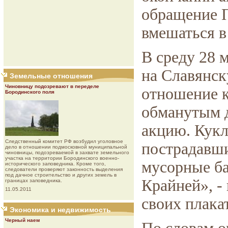
обращение П
вмешаться в
В среду 28 
на Славянс
Земельные отношения
Чиновницу подозревают в переделе
отношение к
Бородинского поля
обманутым 
акцию. Кук
Следственный комитет РФ возбудил уголовное
пострадавш
дело в отношении подмосковной муниципальной
чиновницы, подозреваемой в захвате земельного
участка на территории Бородинского военно-
мусорные ба
исторического заповедника. Кроме того,
следователи проверяют законность выделения
под дачное строительство и других земель в
Крайней», -
границах заповедника.
11.05.2011
своих плака
Экономика и недвижимость
Черный наем