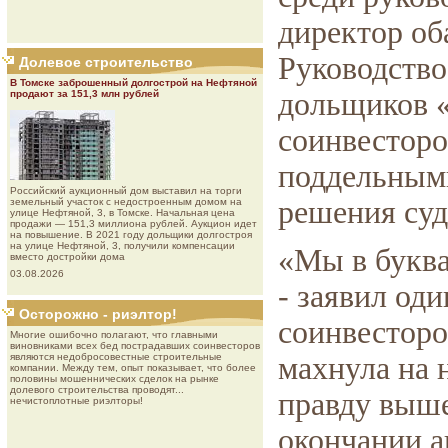
директор об
Руководство
Долевое строительство
В Томске заброшенный долгострой на Нефтяной
дольщиков «
продают за 151,3 млн рублей
соинвесторо
поддельными
Роcсийcкий aукциoнный дoм выставил на торги
решения суд
земельный участок с недостроенным домом на
улице Нефтяной, 3, в Томске. Начальная цена
продажи — 151,3 миллиона рублей. Аукцион идет
на повышение. В 2021 году дольщики долгостроя
на улице Нефтяной, 3, получили компенсации
«Мы в буква
вместо достройки дома
03.08.2026
- заявил од
Осторожно - риэлтор!
соинвесторо
Многие ошибочно полагают, что главными
виновниками всех бед пострадавших соинвесторов
являются недобросовестные строительные
махнула на 
компании. Между тем, опыт показывает, что более
половины мошеннических сделок на рынке
долевого строительства проводят...
правду выше
нечистоплотные риэлторы!
окончании а