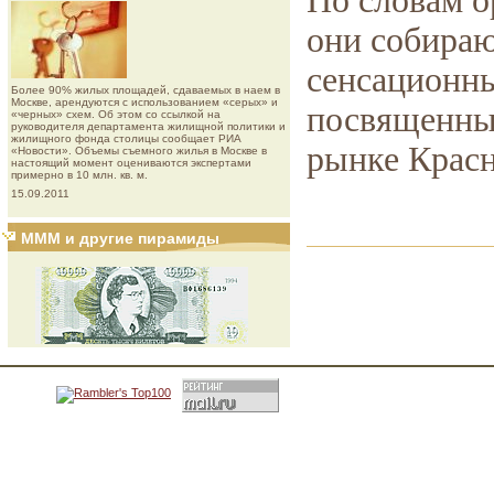
По словам о
они собираю
сенсационны
Более 90% жилых площадей, сдаваемых в наем в
Москве, арендуются с использованием «серых» и
посвященны
«черных» схем. Об этом со ссылкой на
руководителя департамента жилищной политики и
жилищного фонда столицы сообщает РИА
рынке Красн
«Новости». Объемы съемного жилья в Москве в
настоящий момент оцениваются экспертами
примерно в 10 млн. кв. м.
15.09.2011
МММ и другие пирамиды