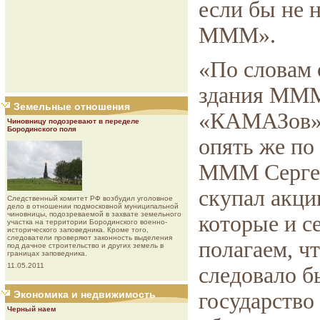
если бы не 
МММ».
«По словам 
здания МММ
Земельные отношения
«КАМАЗов»,
Чиновницу подозревают в переделе
Бородинского поля
опять же по
МММ Сергей
скупал акци
Следственный комитет РФ возбудил уголовное
дело в отношении подмосковной муниципальной
чиновницы, подозреваемой в захвате земельного
которые и с
участка на территории Бородинского военно-
исторического заповедника. Кроме того,
следователи проверяют законность выделения
полагаем, ч
под дачное строительство и других земель в
границах заповедника.
11.05.2011
следовало б
Экономика и недвижимость
государство
Черный наем