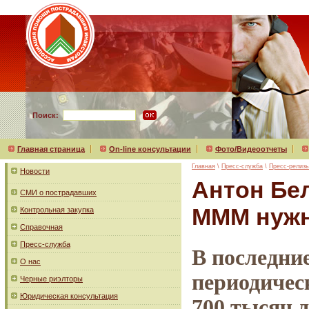
Поиск:
Главная страница
On-line консультации
Фото/Видеоотчеты
Главная
\
Пресс-служба
\
Пресс-релиз
Новости
Антон Бе
СМИ о пострадавших
МММ нужн
Контрольная закупка
Справочная
Пресс-служба
В последни
О нас
периодичес
Черные риэлторы
Юридическая консультация
700 тысяч 