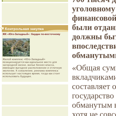
уголовному
финансово
были отдан
Контрольная закупка
должны быт
ЖК «Юго-Западный»: бардак по-восточному
впоследств
обманутым
Жилой комплекс «Юго-Западный»
позиционируется как идеальное место для
«Общая сум
загородной жизни, жилье бизнес-класса,
имеющее выгодное расположение и отличную
экологию. К сожалению, реклама комплекса
использует настоящее время, тогда как стоит
вкладчиками
использовать будущее.
составляет о
государство
обманутым в
хотя не сов