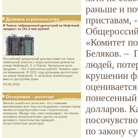
раньше и по
приставам, -
Долевое строительство
В Томске заброшенный долгострой на Нефтяной
Общероссий
продают за 151,3 млн рублей
«Комитет п
Беляков. –
Роcсийcкий aукциoнный дoм выставил на торги
людей, поте
земельный участок с недостроенным домом на
улице Нефтяной, 3, в Томске. Начальная цена
продажи — 151,3 миллиона рублей. Аукцион идет
крушении ф
на повышение. В 2021 году дольщики долгостроя
на улице Нефтяной, 3, получили компенсации
вместо достройки дома
оценивается 
03.08.2026
понесенный
Осторожно - риэлтор!
Многие ошибочно полагают, что главными
долларов. К
виновниками всех бед пострадавших соинвесторов
являются недобросовестные строительные
компании. Между тем, опыт показывает, что более
посочувство
половины мошеннических сделок на рынке
долевого строительства проводят...
нечистоплотные риэлторы!
по закону с