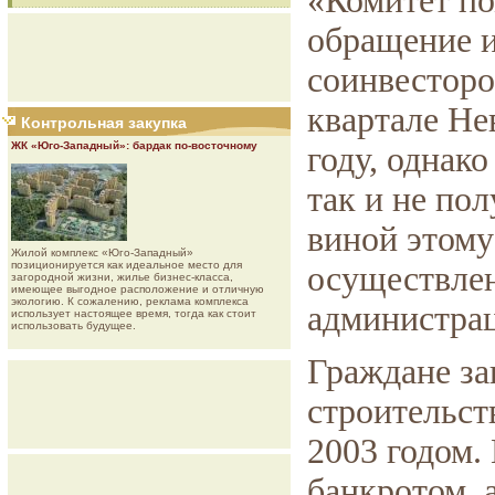
«Комитет п
обращение 
соинвесторо
квартале Не
Контрольная закупка
ЖК «Юго-Западный»: бардак по-восточному
году, однак
так и не по
виной этому
Жилой комплекс «Юго-Западный»
позиционируется как идеальное место для
осуществлен
загородной жизни, жилье бизнес-класса,
имеющее выгодное расположение и отличную
экологию. К сожалению, реклама комплекса
администра
использует настоящее время, тогда как стоит
использовать будущее.
Граждане за
строительст
2003 годом.
банкротом, 