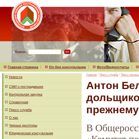
Поиск:
Главная страница
On-line консультации
Фото/Видеоотчеты
Главная
\
Пресс-служба
\
Пресс-релиз
Новости
Антон Бе
СМИ о пострадавших
дольщиков
Контрольная закупка
Справочная
прежнему
Пресс-служба
О нас
В Общеросс
Черные риэлторы
Юридическая консультация