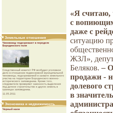
«Я считаю,
с вопиющим
даже с рейд
Земельные отношения
ситуацию п
Чиновницу подозревают в переделе
Бородинского поля
общественн
ЖЗЛ», депу
Беляков.
– 
Следственный комитет РФ возбудил уголовное
дело в отношении подмосковной муниципальной
продажи - 
чиновницы, подозреваемой в захвате земельного
участка на территории Бородинского военно-
исторического заповедника. Кроме того,
долевого ст
следователи проверяют законность выделения
под дачное строительство и других земель в
границах заповедника.
в значител
11.05.2011
администра
Экономика и недвижимость
Черный наем