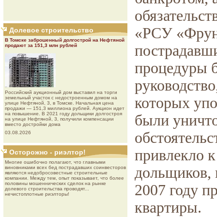
обязательс
«РСУ «Фрунз
Долевое строительство
В Томске заброшенный долгострой на Нефтяной
пострадавши
продают за 151,3 млн рублей
процедуры б
руководство,
Роcсийcкий aукциoнный дoм выставил на торги
которых уп
земельный участок с недостроенным домом на
улице Нефтяной, 3, в Томске. Начальная цена
продажи — 151,3 миллиона рублей. Аукцион идет
на повышение. В 2021 году дольщики долгостроя
были уничт
на улице Нефтяной, 3, получили компенсации
вместо достройки дома
обстоятель
03.08.2026
привлекло к
Осторожно - риэлтор!
Многие ошибочно полагают, что главными
дольщиков, 
виновниками всех бед пострадавших соинвесторов
являются недобросовестные строительные
компании. Между тем, опыт показывает, что более
половины мошеннических сделок на рынке
2007 году п
долевого строительства проводят...
нечистоплотные риэлторы!
квартиры.