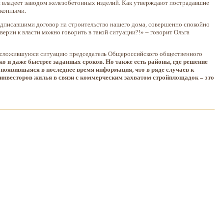
 владеет заводом железобетонных изделий. Как утверждают пострадавшие
аконными.
дписавшими договор на строительство нашего дома, совершенно спокойно
ерии к власти можно говорить в такой ситуации?!» – говорит Ольга
 сложившуюся ситуацию председатель Общероссийского общественного
дко и даже быстрее заданных сроков. Но также есть районы, где решение
появившаяся в последнее время информация, что в ряде случаев к
нвесторов жилья в связи с коммерческим захватом стройплощадок – это