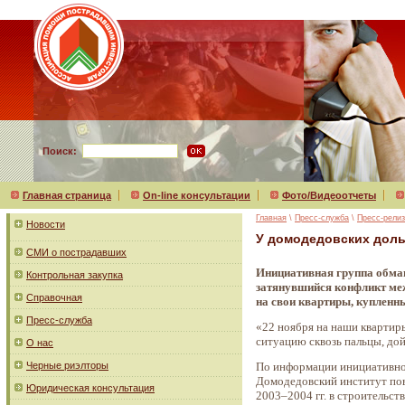
Поиск:
Главная страница
On-line консультации
Фото/Видеоотчеты
Главная
\
Пресс-служба
\
Пресс-рели
Новости
У домодедовских дол
СМИ о пострадавших
Инициативная группа обма
Контрольная закупка
затянувшийся конфликт меж
Справочная
на свои квартиры, купленн
Пресс-служба
«22 ноября на наши квартир
ситуацию сквозь пальцы, дойд
О нас
Черные риэлторы
По информации инициативной 
Домодедовский институт по
Юридическая консультация
2003–2004 гг. в строительст