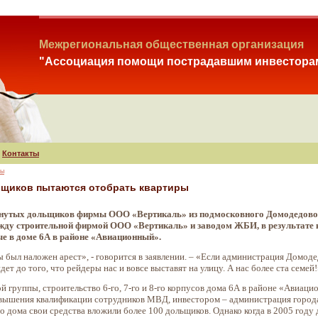
Межрегиональная общественная организация
"Ассоциация помощи пострадавшим инвестора
Контакты
зы
ьщиков пытаются отобрать квартиры
нутых дольщиков фирмы ООО «Вертикаль» из подмосковного Домодедово ра
ду строительной фирмой ООО «Вертикаль» и заводом ЖБИ, в результате к
ые в доме 6А в районе «Авиационный».
ы был наложен арест», - говорится в заявлении. – «Если администрация Домод
ет до того, что рейдеры нас и вовсе выставят на улицу. А нас более ста семей
группы, строительство 6-го, 7-го и 8-го корпусов дома 6А в районе «Авиаци
вышения квалификации сотрудников МВД, инвестором – администрация города
во дома свои средства вложили более 100 дольщиков. Однако когда в 2005 году