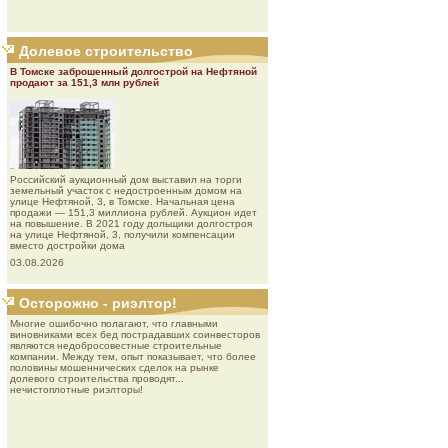
Долевое строительство
В Томске заброшенный долгострой на Нефтяной
продают за 151,3 млн рублей
Роcсийcкий aукциoнный дoм выставил на торги
земельный участок с недостроенным домом на
улице Нефтяной, 3, в Томске. Начальная цена
продажи — 151,3 миллиона рублей. Аукцион идет
на повышение. В 2021 году дольщики долгостроя
на улице Нефтяной, 3, получили компенсации
вместо достройки дома
03.08.2026
Осторожно - риэлтор!
Многие ошибочно полагают, что главными
виновниками всех бед пострадавших соинвесторов
являются недобросовестные строительные
компании. Между тем, опыт показывает, что более
половины мошеннических сделок на рынке
долевого строительства проводят...
нечистоплотные риэлторы!