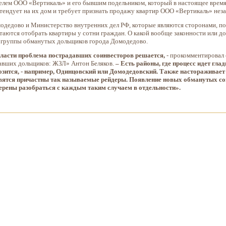
ем ООО «Вертикаль» и его бывшим подельником, который в настоящее время
етендует на их дом и требует признать продажу квартир ООО «Вертикаль» нез
дедово и Министерство внутренних дел РФ, которые являются сторонами, по
аются отобрать квартиры у сотни граждан. О какой вообще законности или дов
й группы обманутых дольщиков города Домодедово.
ласти проблема пострадавших соинвесторов решается,
- прокомментировал
авших дольщиков: ЖЗЛ» Антон Беляков.
– Есть районы, где процесс идет гла
ится, - например, Одинцовский или Домодедовский. Также настораживает 
ятся причастны так называемые рейдеры. Появление новых обманутых сои
рены разобраться с каждым таким случаем в отдельности».