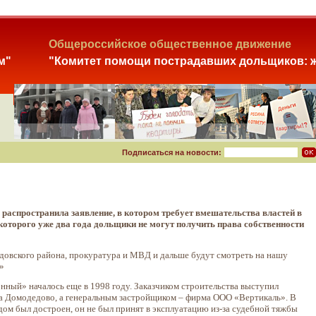
Общероссийское общественное движение
м"
"Комитет помощи пострадавших дольщиков: ж
Подписаться на новости:
спространила заявление, в котором требует вмешательства властей в
оторого уже два года дольщики не могут получить права собственности
едовского района, прокуратура и МВД и дальше будут смотреть на нашу
!»
онный» началось еще в 1998 году. Заказчиком строительства выступил
 Домодедово, а генеральным застройщиком – фирма ООО «Вертикаль». В
 дом был достроен, он не был принят в эксплуатацию из-за судебной тяжбы