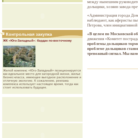
между нынешним руководител
дольщики, хозяин завода пр
«Администрация города Домо
наблюдают, как аферисты пыт
Петрова, член инициативно
«В целом по Московской об
Контрольная закупка
движения «Комитет пострад
ЖК «Юго-Западный»: бардак по-восточному
проблемы дольщиков тормоз
проблеме дольщиков станов
тревожный сигнал. Мы наме
Жилой комплекс «Юго-Западный» позиционируется
как идеальное место для загородной жизни, жилье
бизнес-класса, имеющее выгодное расположение и
отличную экологию. К сожалению, реклама
комплекса использует настоящее время, тогда как
стоит использовать будущее.