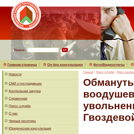
Поиск:
Главная страница
On-line консультации
Фото/Видеоотчеты
Главная
\
Пресс-служба
\
Пресс-релиз
Новости
Обмануты
СМИ о пострадавших
воодушев
Контрольная закупка
Справочная
увольнен
Пресс-служба
О нас
Гвоздево
Черные риэлторы
Юридическая консультация