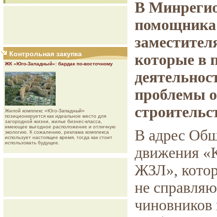
В Минрегио
помощника 
заместите
Контрольная закупка
которые в 
ЖК «Юго-Западный»: бардак по-восточному
деятельнос
проблемы о
строительс
Жилой комплекс «Юго-Западный»
позиционируется как идеальное место для
загородной жизни, жилье бизнес-класса,
имеющее выгодное расположение и отличную
В адрес Об
экологию. К сожалению, реклама комплекса
использует настоящее время, тогда как стоит
использовать будущее.
движения «
ЖЗЛ», котор
не справляю
чиновников 