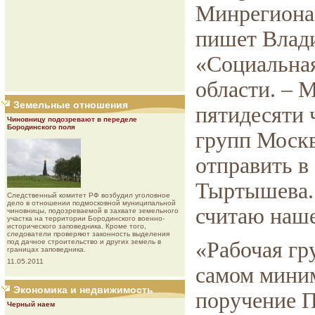
Минрегиона 
пишет Влад
«Социальная
области. – 
Земельные отношения
пятидесяти 
Чиновницу подозревают в переделе
Бородинского поля
групп Москв
отправить в
Тыртышева. 
Следственный комитет РФ возбудил уголовное
дело в отношении подмосковной муниципальной
считаю наше
чиновницы, подозреваемой в захвате земельного
участка на территории Бородинского военно-
исторического заповедника. Кроме того,
следователи проверяют законность выделения
под дачное строительство и других земель в
«Рабочая гр
границах заповедника.
11.05.2011
самом мини
Экономика и недвижимость
поручение 
Черный наем