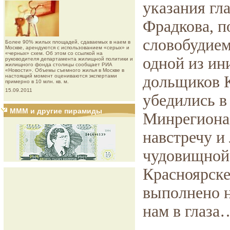
указания гл
Фрадкова, п
словобудием
Более 90% жилых площадей, сдаваемых в наем в
Москве, арендуются с использованием «серых» и
«черных» схем. Об этом со ссылкой на
одной из и
руководителя департамента жилищной политики и
жилищного фонда столицы сообщает РИА
«Новости». Объемы съемного жилья в Москве в
настоящий момент оцениваются экспертами
дольщиков К
примерно в 10 млн. кв. м.
15.09.2011
убедились в 
МММ и другие пирамиды
Минрегиона 
навстречу и
чудовищной 
Красноярске
выполнено н
нам в глаза