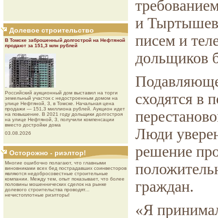
требованием
и Тыртышева
Долевое строительство
писем и тел
В Томске заброшенный долгострой на Нефтяной
продают за 151,3 млн рублей
дольщиков б
Подавляюще
Роcсийcкий aукциoнный дoм выставил на торги
сходятся в 
земельный участок с недостроенным домом на
улице Нефтяной, 3, в Томске. Начальная цена
продажи — 151,3 миллиона рублей. Аукцион идет
перестаново
на повышение. В 2021 году дольщики долгостроя
на улице Нефтяной, 3, получили компенсации
вместо достройки дома
Люди уверен
03.08.2026
решение пр
Осторожно - риэлтор!
Многие ошибочно полагают, что главными
положительн
виновниками всех бед пострадавших соинвесторов
являются недобросовестные строительные
компании. Между тем, опыт показывает, что более
граждан.
половины мошеннических сделок на рынке
долевого строительства проводят...
нечистоплотные риэлторы!
«Я принимал