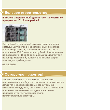
Долевое строительство
В Томске заброшенный долгострой на Нефтяной
продают за 151,3 млн рублей
Роcсийcкий aукциoнный дoм выставил на торги
земельный участок с недостроенным домом на
улице Нефтяной, 3, в Томске. Начальная цена
продажи — 151,3 миллиона рублей. Аукцион идет
на повышение. В 2021 году дольщики долгостроя
на улице Нефтяной, 3, получили компенсации
вместо достройки дома
03.08.2026
Осторожно - риэлтор!
Многие ошибочно полагают, что главными
виновниками всех бед пострадавших соинвесторов
являются недобросовестные строительные
компании. Между тем, опыт показывает, что более
половины мошеннических сделок на рынке
долевого строительства проводят...
нечистоплотные риэлторы!