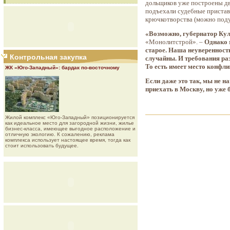
дольщиков уже построены два
подъехали судебные пристав
крючкотворства (можно подум
«Возможно, губернатор Кул
«Монолитстрой». –
Однако 
старое. Наша неуверенност
Контрольная закупка
случайны. И требования ра
То есть имеет место конфли
ЖК «Юго-Западный»: бардак по-восточному
Если даже это так, мы не н
приехать в Москву, но уже 
Жилой комплекс «Юго-Западный» позиционируется
как идеальное место для загородной жизни, жилье
бизнес-класса, имеющее выгодное расположение и
отличную экологию. К сожалению, реклама
комплекса использует настоящее время, тогда как
стоит использовать будущее.