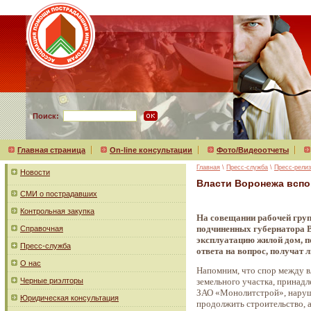
Поиск:
Главная страница
On-line консультации
Фото/Видеоотчеты
Главная
\
Пресс-служба
\
Пресс-рели
Новости
Власти Воронежа вспо
СМИ о пострадавших
Контрольная закупка
На совещании рабочей груп
подчиненных губернатора В
Справочная
эксплуатацию жилой дом, п
Пресс-служба
ответа на вопрос, получат 
О нас
Напомним, что спор между в
Черные риэлторы
земельного участка, принад
ЗАО «Монолитстрой», наруше
Юридическая консультация
продолжить строительство, 