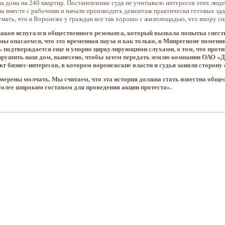
 дома на 240 квартир. Постановление суда не учитывало интересов этих людей,
ы вместе с рабочими и начали производить демонтаж практически готовых зда
ать, что в Воронеже у граждан все так хорошо с жилплощадью, что впору сно
аков испугался общественного резонанса, который вызвала попытка снест
мы опасаемся, что это временная пауза и как только, в Минрегионе поменя
ь подтверждается еще и упорно циркулирующими слухами, о том, что про
зрушить наш дом, вынесено, чтобы затем передать землю компании ОАО «Д
кт бизнес-интересов, в котором воронежские власти и судья заняли сторону
амерены молчать. Мы считаем, что эта история должна стать известна общес
более широким составом для проведения акции протеста».