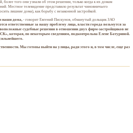
 более того они узнали об этом решении, только когда к их домам
ний. Местное телевидение представило результат чиновничьего
сить лишние дома), как борьбу с незаконной застройкой.
и наши дома,
- говорит Евгений Пискунов, обманутый дольщик ЗАО
ются ответственные за нашу проблему лица, власти города возьмутся за
тивоположные судебные решения в отношении двух фирм-застройщиков не
СК», которая, по некоторым сведениям, подконтрольна Елене Батуриной.
 сильнейшего.
твенности. Мы готовы выйти на улицы, ради этого и, в том числе, еще раз