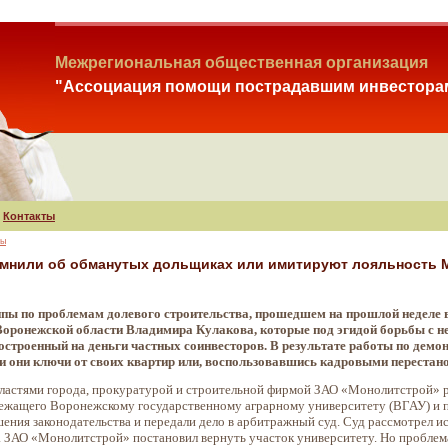
Межрегиональная общественная организация
"Ассоциация помощи пострадавшим инвестора
Контакты
зы
мнили об обманутых дольщиках или имитируют лояльность 
пы по проблемам долевого строительства, прошедшем на прошлой неделе 
оронежской области Владимира Кулакова, которые под эгидой борьбы с нез
остроенный на деньги частных соинвесторов. В результате работы по дем
ли они ключи от своих квартир или, воспользовавшись кадровыми перестано
ластями города, прокуратурой и строительной фирмой ЗАО «Монолитстрой» ра
лежащего Воронежскому государственному аграрному университету (ВГАУ) и
ния законодательства и передали дело в арбитражный суд. Суд рассмотрел и
а ЗАО «Монолитстрой» постановил вернуть участок университету. Но проблема