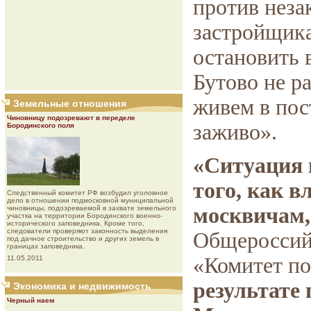
против неза
застройщика
остановить 
Бутово не р
живем в по
Земельные отношения
Чиновницу подозревают в переделе
заживо».
Бородинского поля
«Ситуация 
того, как 
Следственный комитет РФ возбудил уголовное
дело в отношении подмосковной муниципальной
москвичам,
чиновницы, подозреваемой в захвате земельного
участка на территории Бородинского военно-
исторического заповедника. Кроме того,
следователи проверяют законность выделения
Общероссий
под дачное строительство и других земель в
границах заповедника.
«Комитет п
11.05.2011
результате
Экономика и недвижимость
Черный наем