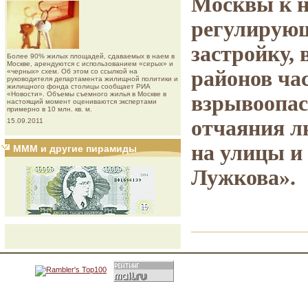
Москвы к н
регулирующ
застройку,
Более 90% жилых площадей, сдаваемых в наем в
Москве, арендуются с использованием «серых» и
районов ча
«черных» схем. Об этом со ссылкой на
руководителя департамента жилищной политики и
жилищного фонда столицы сообщает РИА
«Новости». Объемы съемного жилья в Москве в
взрывоопас
настоящий момент оцениваются экспертами
примерно в 10 млн. кв. м.
отчаяния л
15.09.2011
на улицы и
МММ и другие пирамиды
Лужкова».