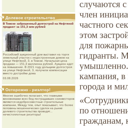
случаются с
член инициа
Долевое строительство
частного се
В Томске заброшенный долгострой на Нефтяной
продают за 151,3 млн рублей
этом застро
для пожарн
гидранты. М
Роcсийcкий aукциoнный дoм выставил на торги
земельный участок с недостроенным домом на
улице Нефтяной, 3, в Томске. Начальная цена
умышленно.
продажи — 151,3 миллиона рублей. Аукцион идет
на повышение. В 2021 году дольщики долгостроя
на улице Нефтяной, 3, получили компенсации
кампания, в
вместо достройки дома
03.08.2026
города и ми
Осторожно - риэлтор!
Многие ошибочно полагают, что главными
«Сотрудник
виновниками всех бед пострадавших соинвесторов
являются недобросовестные строительные
компании. Между тем, опыт показывает, что более
по отношен
половины мошеннических сделок на рынке
долевого строительства проводят...
нечистоплотные риэлторы!
гражданам, 