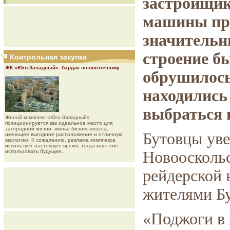
застройщик
машины при
значительн
строение б
Контрольная закупка
ЖК «Юго-Западный»: бардак по-восточному
обрушилось
находились
выбраться 
Жилой комплекс «Юго-Западный»
позиционируется как идеальное место для
загородной жизни, жилье бизнес-класса,
Бутовцы уве
имеющее выгодное расположение и отличную
экологию. К сожалению, реклама комплекса
использует настоящее время, тогда как стоит
использовать будущее.
Новоосколь
рейдерской
жителями Бу
«Поджоги в