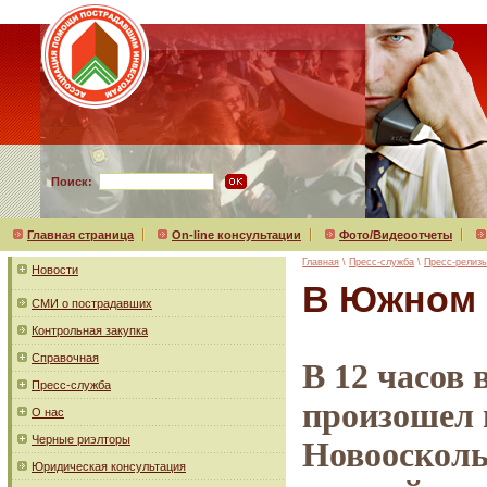
Поиск:
Главная страница
On-line консультации
Фото/Видеоотчеты
Главная
\
Пресс-служба
\
Пресс-релиз
Новости
В Южном 
СМИ о пострадавших
Контрольная закупка
Справочная
В 12 часов
Пресс-служба
произошел 
О нас
Черные риэлторы
Новоосколь
Юридическая консультация