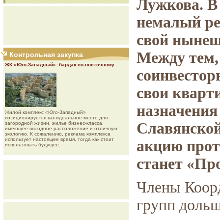
Лужкова. В
немалый ре
свой нынеш
Между тем,
Контрольная закупка
ЖК «Юго-Западный»: бардак по-восточному
соинвестор
свои кварти
назначения 
Жилой комплекс «Юго-Западный»
позиционируется как идеальное место для
Славянской
загородной жизни, жилье бизнес-класса,
имеющее выгодное расположение и отличную
экологию. К сожалению, реклама комплекса
использует настоящее время, тогда как стоит
акцию прот
использовать будущее.
станет «Пр
Члены Коор
групп дольщ