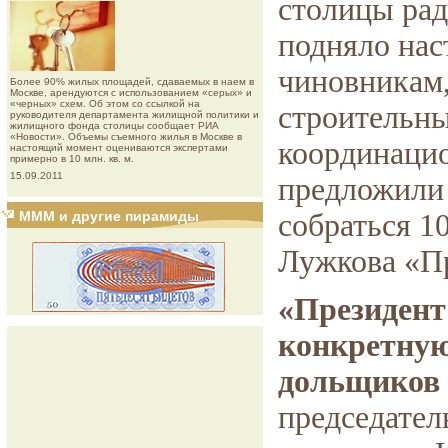
столицы рад
подняло нас
чиновникам,
Более 90% жилых площадей, сдаваемых в наем в
Москве, арендуются с использованием «серых» и
«черных» схем. Об этом со ссылкой на
строительн
руководителя департамента жилищной политики и
жилищного фонда столицы сообщает РИА
«Новости». Объемы съемного жилья в Москве в
координацио
настоящий момент оцениваются экспертами
примерно в 10 млн. кв. м.
15.09.2011
предложили
МММ и другие пирамиды
собраться 1
Лужкова «Пр
«Президент
конкретную
дольщиков 
председател