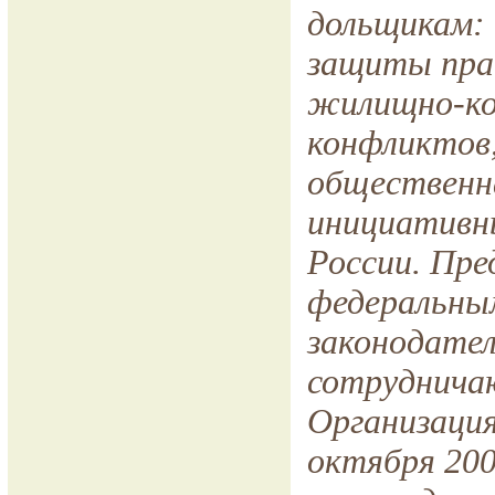
дольщикам: 
защиты пра
жилищно-ком
конфликтов,
общественн
инициативны
России. Пр
федеральны
законодател
сотруднича
Организаци
октября 200