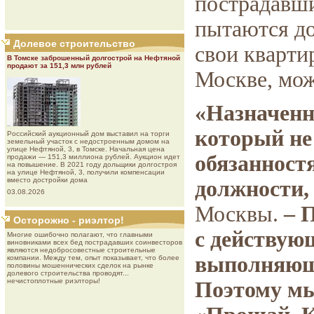
пострадавш
пытаются до
Долевое строительство
свои кварти
В Томске заброшенный долгострой на Нефтяной
продают за 151,3 млн рублей
Москве, мож
«Назначенн
который не
Роcсийcкий aукциoнный дoм выставил на торги
земельный участок с недостроенным домом на
улице Нефтяной, 3, в Томске. Начальная цена
обязанност
продажи — 151,3 миллиона рублей. Аукцион идет
на повышение. В 2021 году дольщики долгостроя
на улице Нефтяной, 3, получили компенсации
вместо достройки дома
должности,
03.08.2026
Москвы.
– 
Осторожно - риэлтор!
с действую
Многие ошибочно полагают, что главными
виновниками всех бед пострадавших соинвесторов
являются недобросовестные строительные
выполняющ
компании. Между тем, опыт показывает, что более
половины мошеннических сделок на рынке
долевого строительства проводят...
нечистоплотные риэлторы!
Поэтому мы