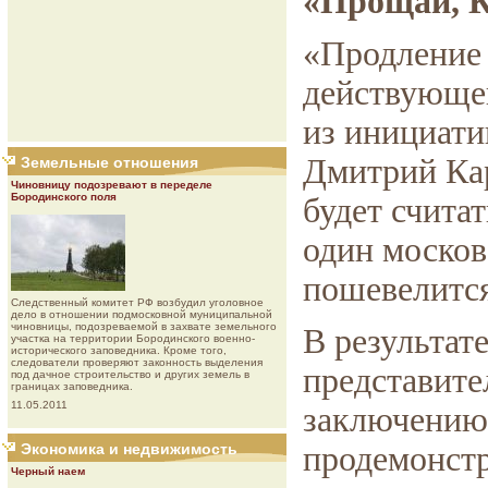
«Прощай, К
«Продление
действующег
из инициат
Дмитрий Кар
Земельные отношения
Чиновницу подозревают в переделе
Бородинского поля
будет считат
один москов
пошевелится
Следственный комитет РФ возбудил уголовное
дело в отношении подмосковной муниципальной
чиновницы, подозреваемой в захвате земельного
В результат
участка на территории Бородинского военно-
исторического заповедника. Кроме того,
следователи проверяют законность выделения
представите
под дачное строительство и других земель в
границах заповедника.
11.05.2011
заключению
Экономика и недвижимость
продемонстр
Черный наем