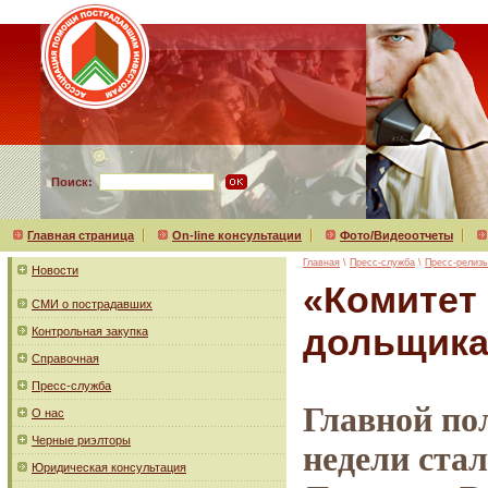
Поиск:
Главная страница
On-line консультации
Фото/Видеоотчеты
Главная
\
Пресс-служба
\
Пресс-релиз
Новости
«Комитет
СМИ о пострадавших
дольщика
Контрольная закупка
Справочная
Пресс-служба
Главной по
О нас
Черные риэлторы
недели ста
Юридическая консультация