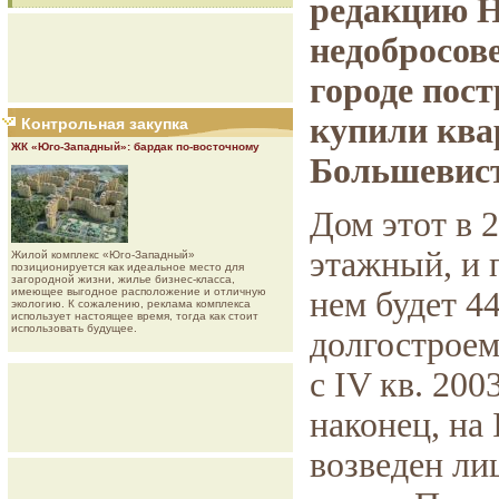
редакцию He
недобросове
городе пост
купили ква
Контрольная закупка
ЖК «Юго-Западный»: бардак по-восточному
Большевист
Дом этот в 
этажный, и 
Жилой комплекс «Юго-Западный»
позиционируется как идеальное место для
загородной жизни, жилье бизнес-класса,
имеющее выгодное расположение и отличную
нем будет 4
экологию. К сожалению, реклама комплекса
использует настоящее время, тогда как стоит
использовать будущее.
долгостроем
с IV кв. 2003
наконец, на 
возведен ли