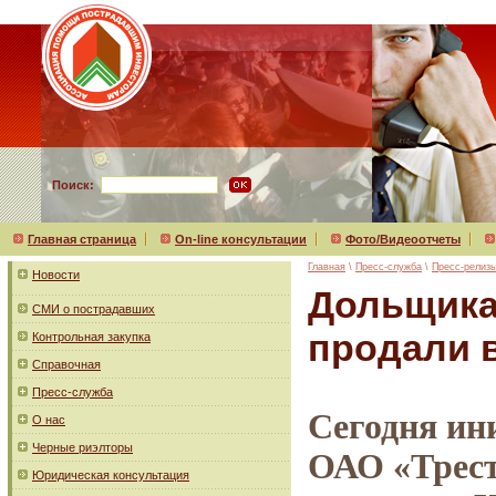
Поиск:
Главная страница
On-line консультации
Фото/Видеоотчеты
Главная
\
Пресс-служба
\
Пресс-релиз
Новости
Дольщика
СМИ о пострадавших
продали 
Контрольная закупка
Справочная
Пресс-служба
Сегодня ин
О нас
Черные риэлторы
ОАО «Трест
Юридическая консультация