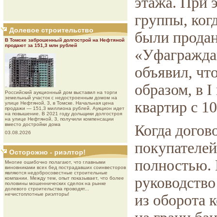
этажа. При 
группы, ког
Долевое строительство
были продан
В Томске заброшенный долгострой на Нефтяной
продают за 151,3 млн рублей
«Уфаграждан
объявил, чт
образом, в I
Роcсийcкий aукциoнный дoм выставил на торги
земельный участок с недостроенным домом на
квартир с 10
улице Нефтяной, 3, в Томске. Начальная цена
продажи — 151,3 миллиона рублей. Аукцион идет
на повышение. В 2021 году дольщики долгостроя
на улице Нефтяной, 3, получили компенсации
вместо достройки дома
Когда догов
03.08.2026
покупателей
Осторожно - риэлтор!
полностью.
Многие ошибочно полагают, что главными
виновниками всех бед пострадавших соинвесторов
являются недобросовестные строительные
руководство
компании. Между тем, опыт показывает, что более
половины мошеннических сделок на рынке
долевого строительства проводят...
нечистоплотные риэлторы!
из оборота 