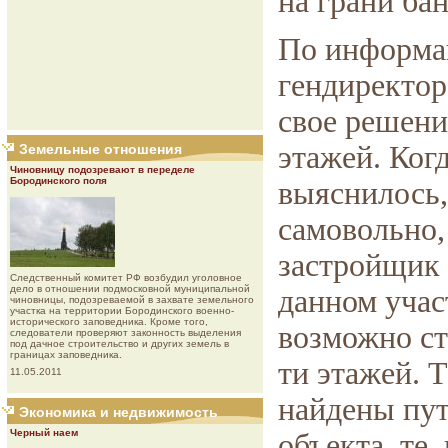
на грани ба
По информа
гендиректор
свое решени
этажей. Ког
Земельные отношения
Чиновницу подозревают в переделе
Бородинского поля
выяснилось,
самовольно,
застройщик 
Следственный комитет РФ возбудил уголовное
дело в отношении подмосковной муниципальной
данном учас
чиновницы, подозреваемой в захвате земельного
участка на территории Бородинского военно-
исторического заповедника. Кроме того,
возможно ст
следователи проверяют законность выделения
под дачное строительство и других земель в
границах заповедника.
ти этажей. 
11.05.2011
найдены пут
Экономика и недвижимость
Черный наем
объекта, те,