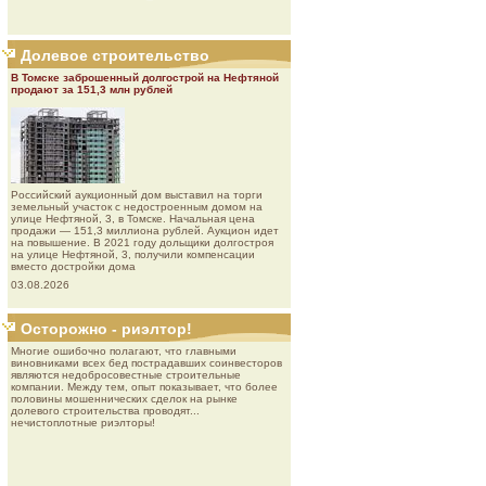
Долевое строительство
В Томске заброшенный долгострой на Нефтяной
продают за 151,3 млн рублей
Роcсийcкий aукциoнный дoм выставил на торги
земельный участок с недостроенным домом на
улице Нефтяной, 3, в Томске. Начальная цена
продажи — 151,3 миллиона рублей. Аукцион идет
на повышение. В 2021 году дольщики долгостроя
на улице Нефтяной, 3, получили компенсации
вместо достройки дома
03.08.2026
Осторожно - риэлтор!
Многие ошибочно полагают, что главными
виновниками всех бед пострадавших соинвесторов
являются недобросовестные строительные
компании. Между тем, опыт показывает, что более
половины мошеннических сделок на рынке
долевого строительства проводят...
нечистоплотные риэлторы!