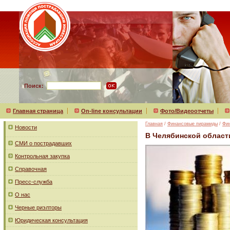
Поиск:
Главная страница
On-line консультации
Фото/Видеоотчеты
Главная
/
Финансовые пирамиды
/
Фи
Новости
В Челябинской област
СМИ о пострадавших
Контрольная закупка
Справочная
Пресс-служба
О нас
Черные риэлторы
Юридическая консультация