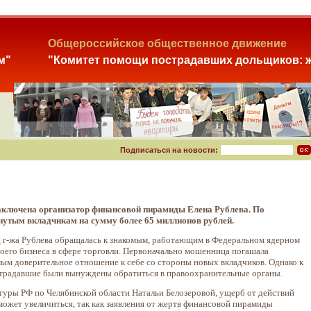
Общероссийское общественное движение
м"
"Комитет помощи пострадавших дольщиков: ж
Подписаться на новости:
заключена организатор финансовой пирамиды Елена Рублева. По
утым вкладчикам на сумму более 65 миллионов рублей.
од г-жа Рублева обращалась к знакомым, работающим в Федеральном ядерном
воего бизнеса в сфере торговли. Первоначально мошенница погашала
мым доверительное отношение к себе со стороны новых вкладчиков. Однако к
острадавшие были вынуждены обратиться в правоохранительные органы.
туры РФ по Челябинской области Натальи Белозеровой, ущерб от действий
ожет увеличиться, так как заявления от жертв финансовой пирамиды