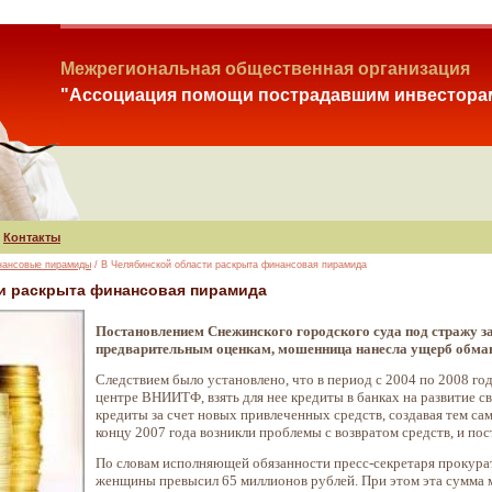
Межрегиональная общественная организация
"Ассоциация помощи пострадавшим инвестора
Контакты
нансовые пирамиды
/ В Челябинской области раскрыта финансовая пирамида
и раскрыта финансовая пирамида
Постановлением Снежинского городского суда под стражу 
предварительным оценкам, мошенница нанесла ущерб обман
Следствием было установлено, что в период с 2004 по 2008 г
центре ВНИИТФ, взять для нее кредиты в банках на развитие с
кредиты за счет новых привлеченных средств, создавая тем са
концу 2007 года возникли проблемы с возвратом средств, и п
По словам исполняющей обязанности пресс-секретаря прокура
женщины превысил 65 миллионов рублей. При этом эта сумма м