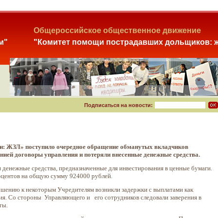
Общероссийское общественное движение
м"
"Комитет помощи пострадавших дольщиков: ж
Подписаться на новости:
и: ЖЗЛ» поступило очередное обращение обманутых вкладчиков
ией договоры управления и потеряли внесенные денежные средства.
 денежные средства, предназначенные для инвестирования в ценные бумаги.
оцентов на общую сумму 924000 рублей.
ношению к некоторым Учредителям возникли задержки с выплатами как
ния. Со стороны Управляющего и его сотрудников следовали заверения в
ты.