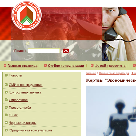
Поиск:
Главная страница
On-line консультации
Фото/Видеоотчеты
Главная
/
Финансовые пирамиды
/
Фи
Новости
Жертвы "Экономическо
СМИ о пострадавших
Контрольная закупка
Справочная
Пресс-служба
О нас
Черные риэлторы
Юридическая консультация