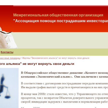
Межрегиональная общественная организация
"Ассоциация помощи пострадавшим инвестора
Контакты
нансовые пирамиды
/ Жертвы "Экономического альянса" не могут вернуть свои деньги
го альянса" не могут вернуть свои деньги
В Общероссийское общественное движение «Комитет помощ
компании «Экономический альянс». Они заключили с компан
В соответствии с договорами пострадавшие передали компании
Им выдали график выплат средств и причитающихся на них пр
В конце мая 2008г. стало известно, что у Управляющего по от
процентов, так с возвратом Объектов доверительного управле
скорой ликвидации задержек с выплатами и нормализации рабо