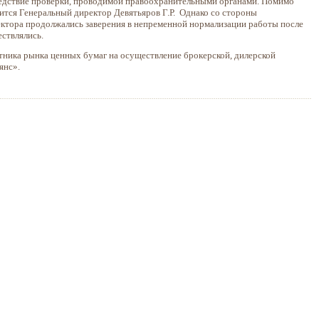
следствие проверки, проводимой правоохранительными органами. Помимо
одится Генеральный директор Девятьяров Г.Р. Однако со стороны
ектора продолжались заверения в непременной нормализации работы после
ствлялись.
стника рынка ценных бумаг на осуществление брокерской, дилерской
ьянс».