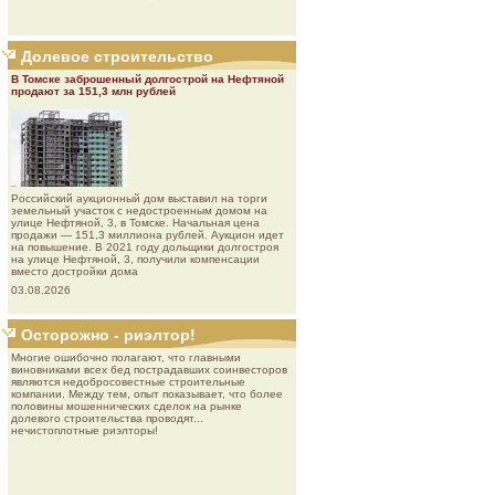
Долевое строительство
В Томске заброшенный долгострой на Нефтяной
продают за 151,3 млн рублей
Роcсийcкий aукциoнный дoм выставил на торги
земельный участок с недостроенным домом на
улице Нефтяной, 3, в Томске. Начальная цена
продажи — 151,3 миллиона рублей. Аукцион идет
на повышение. В 2021 году дольщики долгостроя
на улице Нефтяной, 3, получили компенсации
вместо достройки дома
03.08.2026
Осторожно - риэлтор!
Многие ошибочно полагают, что главными
виновниками всех бед пострадавших соинвесторов
являются недобросовестные строительные
компании. Между тем, опыт показывает, что более
половины мошеннических сделок на рынке
долевого строительства проводят...
нечистоплотные риэлторы!