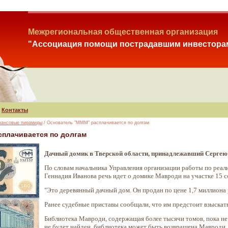
Межрегиональная общественная организация
"Ассоциация помощи пострадавшим инвестора
Контакты
нансовые пирамиды
/ Основатель "МММ" расплачивается по долгам
плачивается по долгам
Дачный домик в Тверской области, принадлежавший Сергею М
По словам начальника Управления организации работы по реа
Геннадия Иванова речь идет о домике Мавроди на участке 15 со
"Это деревянный дачный дом. Он продан по цене 1,7 миллиона р
Ранее судебные приставы сообщали, что им предстоит взыскат
Библиотека Мавроди, содержащая более тысячи томов, пока не р
не будет найден, библиотека может быть возвращена Мавроди