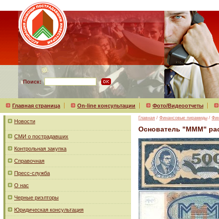
Поиск:
Главная страница
On-line консультации
Фото/Видеоотчеты
Главная
/
Финансовые пирамиды
/
Фи
Новости
Основатель "МММ" рас
СМИ о пострадавших
Контрольная закупка
Справочная
Пресс-служба
О нас
Черные риэлторы
Юридическая консультация