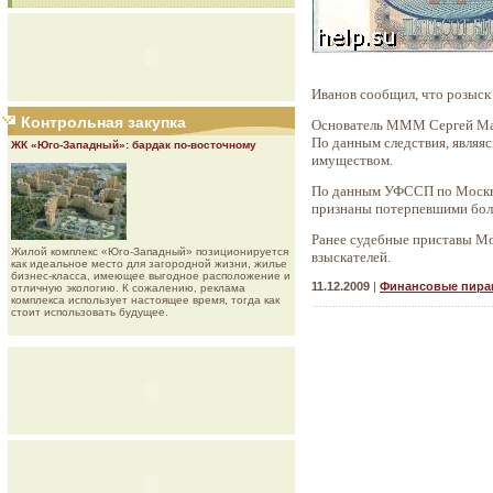
Иванов сообщил, что розыс
Контрольная закупка
Основатель МММ Сергей Мавр
По данным следствия, явля
ЖК «Юго-Западный»: бардак по-восточному
имуществом.
По данным УФССП по Москве,
признаны потерпевшими боле
Ранее судебные приставы Мо
Жилой комплекс «Юго-Западный» позиционируется
взыскателей.
как идеальное место для загородной жизни, жилье
бизнес-класса, имеющее выгодное расположение и
11.12.2009
|
Финансовые пир
отличную экологию. К сожалению, реклама
комплекса использует настоящее время, тогда как
стоит использовать будущее.