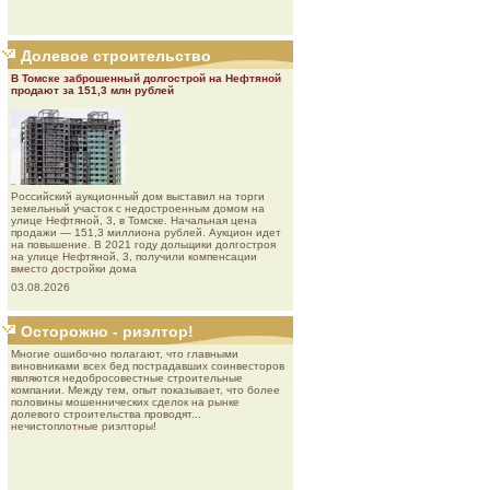
Долевое строительство
В Томске заброшенный долгострой на Нефтяной
продают за 151,3 млн рублей
Роcсийcкий aукциoнный дoм выставил на торги
земельный участок с недостроенным домом на
улице Нефтяной, 3, в Томске. Начальная цена
продажи — 151,3 миллиона рублей. Аукцион идет
на повышение. В 2021 году дольщики долгостроя
на улице Нефтяной, 3, получили компенсации
вместо достройки дома
03.08.2026
Осторожно - риэлтор!
Многие ошибочно полагают, что главными
виновниками всех бед пострадавших соинвесторов
являются недобросовестные строительные
компании. Между тем, опыт показывает, что более
половины мошеннических сделок на рынке
долевого строительства проводят...
нечистоплотные риэлторы!