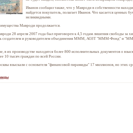
Иванов сообщил также, что у Мавроди в собственности находится
найдется покупатель, полагает Иванов. Что касается ценных б
неликвидными.
к имущества Мавроди продолжается.
оди 28 апреля 2007 года был приговорен к 4,5 годам лишения свободы за хи
ясь создателем и руководителем объединения МММ, АОЗТ "МММ-Фонд" и "МММ
 в их производстве находятся более 800 исполнительных документов о взыс
е 10 тысяч граждан по всей России.
сквы взыскали с основателя "финансовой пирамиды" 17 миллионов, но этих ср
амиды