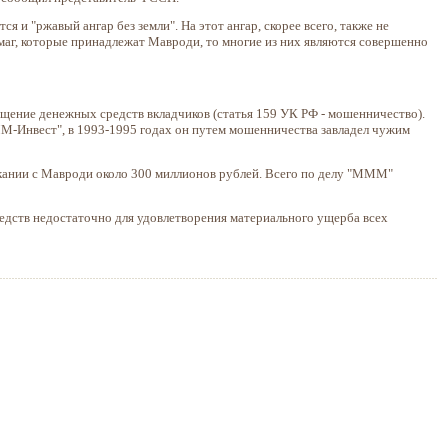
 и "ржавый ангар без земли". На этот ангар, скорее всего, также не
умаг, которые принадлежат Мавроди, то многие из них являются совершенно
щение денежных средств вкладчиков (статья 159 УК РФ - мошенничество).
-Инвест", в 1993-1995 годах он путем мошенничества завладел чужим
кании с Мавроди около 300 миллионов рублей. Всего по делу "МММ"
едств недостаточно для удовлетворения материального ущерба всех