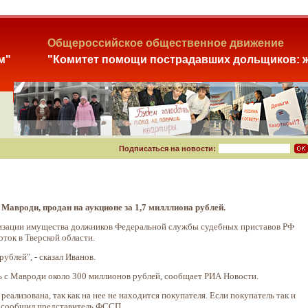
Общероссийское общественное движение
м"
"Комитет помощи пострадавших дольщиков: ж
Подписаться на новости:
авроди, продан на аукционе за 1,7 милллиона рублей.
лизации имущества должников Федеральной службы судебных приставов РФ
ток в Тверской области.
ублей", - сказал Иванов.
ь с Мавроди около 300 миллионов рублей, сообщает РИА Новости.
еализована, так как на нее не находится покупателя. Если покупатель так и
, сообщил представитель ФССП.