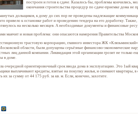
построен и готов к сдаче. Казалось бы, проблемы кончились, м
окончания строительства процедур по сдаче-приемке дома не п
анутых дольщиков, к дому до сих пор не проведены надлежащие коммуникации.
то привело к остановке работ и проведению тендера на его доработку. Также,
тянулось на несколько месяцев. А необходимые документы и финансовые ресу
ми маячит и новая проблема: они опасаются намерения Правительства Моско
тиционную трастовую корпорацию, главного инвестора ЖК «Клязьминский», дей
Московской области, были допущены серьёзные финансово-экономические нар
стных лиц данной компании.
Ликвидация этой организации грозит не только ещ
ы в доме.
а очередной ориентировочный срок ввода дома в эксплуатацию. Это 1ый кварт
ьщики выплачивают кредиты, взятые на покупку жилья, и снимают квартиры, в 
их за сумму от 44 175 руб. за кв. м. Если, конечно, захотите.