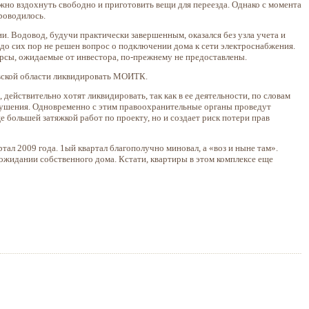
ожно вздохнуть свободно и приготовить вещи для переезда. Однако с момента
роводилось.
 Водовод, будучи практически завершенным, оказался без узла учета и
 до сих пор не решен вопрос о подключении дома к сети электроснабжения.
рсы, ожидаемые от инвестора, по-прежнему не предоставлены.
вской области ликвидировать МОИТК.
ствительно хотят ликвидировать, так как в ее деятельности, по словам
ушения. Одновременно с этим правоохранительные органы проведут
е большей затяжкой работ по проекту, но и создает риск потери прав
ал 2009 года. 1ый квартал благополучно миновал, а «воз и ныне там».
ожидании собственного дома. Кстати, квартиры в этом комплексе еще