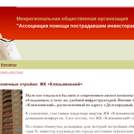
Межрегиональная общественная организация
"Ассоциация помощи пострадавшим инвестора
Контакты
торинг новостроек
конечные стройки: ЖК «Клязьменский»
Мало кто отказался бы жить в современном жилом комплексе
обладающем, к тому же, удобной инфраструктурой. Именно
«Клязьминский», расположенный по адресу г.Долгопрудный, у
К сожалению, счастливые владельцы квартир ЖК «Клязьминский
домашним комфортом. А все потому, что ЖК «Клязьминский» пр
По словам обманутых дольщиков, дом, который застройщик обяза
«дня Х» инвестор и руководство города постоянно переносили с