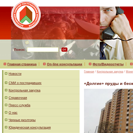
Поиск:
Главная страница
On-line консультации
Фото/Видеоотчеты
Главная
/
Контрольная закупка
/
Мони
Новости
СМИ о пострадавших
«Долгие» пруды и бес
Контрольная закупка
Справочная
Пресс-служба
О нас
Черные риэлторы
Юридическая консультация