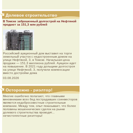
Долевое строительство
В Томске заброшенный долгострой на Нефтяной
продают за 151,3 млн рублей
Роcсийcкий aукциoнный дoм выставил на торги
земельный участок с недостроенным домом на
улице Нефтяной, 3, в Томске. Начальная цена
продажи — 151,3 миллиона рублей. Аукцион идет
на повышение. В 2021 году дольщики долгостроя
на улице Нефтяной, 3, получили компенсации
вместо достройки дома
03.08.2026
Осторожно - риэлтор!
Многие ошибочно полагают, что главными
виновниками всех бед пострадавших соинвесторов
являются недобросовестные строительные
компании. Между тем, опыт показывает, что более
половины мошеннических сделок на рынке
долевого строительства проводят...
нечистоплотные риэлторы!