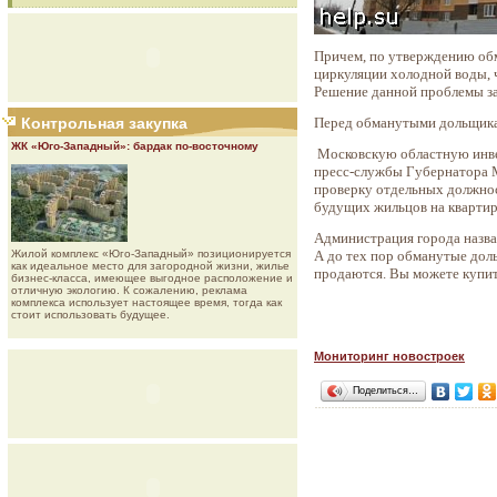
Причем, по утверждению обм
циркуляции холодной воды, ч
Решение данной проблемы за
Контрольная закупка
Перед обманутыми дольщика
ЖК «Юго-Западный»: бардак по-восточному
Московскую областную инвес
пресс-службы Губернатора 
проверку отдельных должно
будущих жильцов на квартир
Администрация города назвал
Жилой комплекс «Юго-Западный» позиционируется
А до тех пор обманутые дол
как идеальное место для загородной жизни, жилье
продаются. Вы можете купить 
бизнес-класса, имеющее выгодное расположение и
отличную экологию. К сожалению, реклама
комплекса использует настоящее время, тогда как
стоит использовать будущее.
Мониторинг новостроек
Поделиться…